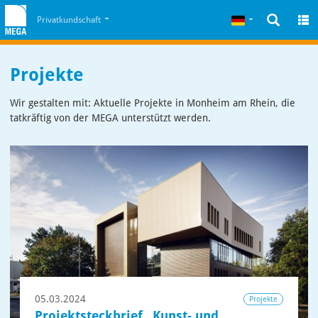
Zum Inhalt
Zum Cookiehinweis
Deutsch
Privatkundschaft
Projekte
Wir gestalten mit: Aktuelle Projekte in Monheim am Rhein, die
tatkräftig von der MEGA unterstützt werden.
05.03.2024
Projekte
Projektsteckbrief „Kunst- und