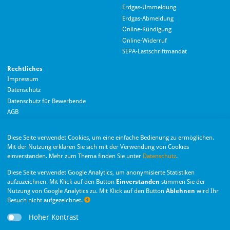
Erdgas-Ummeldung
Erdgas-Abmeldung
Hallo! Wie kann ich Ihnen helfen?
Online-Kündigung
Online-Widerruf
SEPA-Lastschriftmandat
Rechtliches
Impressum
Datenschutz
Datenschutz für Bewerbende
AGB
Barrierefreiheitserklärung
Diese Seite verwendet Cookies, um eine einfache Bedienung zu ermöglichen.
Wir nutzen Langdock zur Bereitstellung eines KI-Chatbots. Mit dem Laden des
Mit der Nutzung erklären Sie sich mit der Verwendung von Cookies
Chatbots erklären Sie sich mit der
Datenschutzerklärung von Langdock
einverstanden. Mehr zum Thema finden Sie unter
Datenschutz
.
einverstanden.
Die Monheimer Elektrizitäts- und Gas­versorgung
Diese Seite verwendet Google Analytics, um anonymisierte Statistiken
GmbH ist eine Tochter­gesellschaft der Stadt Monheim
Chatbot laden
am Rhein.
aufzuzeichnen. Mit Klick auf den Button
Einverstanden
stimmen Sie der
Nutzung von Google Analytics zu. Mit Klick auf den Button
Ablehnen
wird Ihr
Besuch nicht aufgezeichnet.
Nachr
Hoher Kontrast
Privatsphäre-Einstellungen