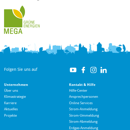
Folgen Sie uns auf
Unternehmen
Kontakt & Hilfe
Über uns
Hilfe-Center
Klimastrategie
Ansprechpersonen
Karriere
Online Services
Aktuelles
Strom-Anmeldung
Projekte
Strom-Ummeldung
Strom-Abmeldung
Erdgas-Anmeldung