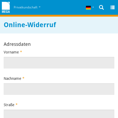
Zum Inhalt
Zum Cookiehinweis
Deutsch
Privatkundschaft
Online-Widerruf
Adressdaten
Vorname
*
Nachname
*
Straße
*