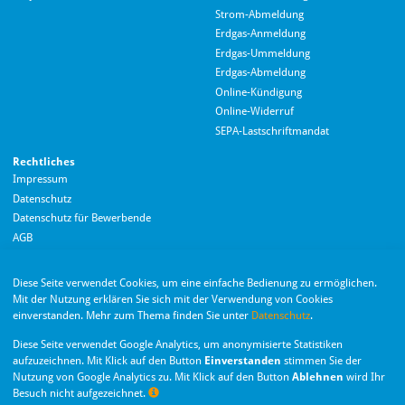
Strom-Abmeldung
Erdgas-Anmeldung
Erdgas-Ummeldung
Erdgas-Abmeldung
Hallo! Wie kann ich Ihnen helfen?
Online-Kündigung
Online-Widerruf
SEPA-Lastschriftmandat
Rechtliches
Impressum
Datenschutz
Datenschutz für Bewerbende
AGB
Barrierefreiheitserklärung
Diese Seite verwendet Cookies, um eine einfache Bedienung zu ermöglichen.
Wir nutzen Langdock zur Bereitstellung eines KI-Chatbots. Mit dem Laden des
Mit der Nutzung erklären Sie sich mit der Verwendung von Cookies
Chatbots erklären Sie sich mit der
Datenschutzerklärung von Langdock
einverstanden. Mehr zum Thema finden Sie unter
Datenschutz
.
einverstanden.
Die Monheimer Elektrizitäts- und Gas­versorgung
Diese Seite verwendet Google Analytics, um anonymisierte Statistiken
GmbH ist eine Tochter­gesellschaft der Stadt Monheim
Chatbot laden
am Rhein.
aufzuzeichnen. Mit Klick auf den Button
Einverstanden
stimmen Sie der
Nutzung von Google Analytics zu. Mit Klick auf den Button
Ablehnen
wird Ihr
Besuch nicht aufgezeichnet.