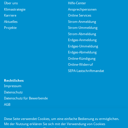
Über uns
Hilfe-Center
Klimastrategie
Ansprechpersonen
Karriere
Online Services
Aktuelles
Strom-Anmeldung
Projekte
Strom-Ummeldung
Strom-Abmeldung
Erdgas-Anmeldung
Erdgas-Ummeldung
Erdgas-Abmeldung
Hallo! Wie kann ich Ihnen helfen?
Online-Kündigung
Online-Widerruf
SEPA-Lastschriftmandat
Rechtliches
Impressum
Datenschutz
Datenschutz für Bewerbende
AGB
Barrierefreiheitserklärung
Diese Seite verwendet Cookies, um eine einfache Bedienung zu ermöglichen.
Wir nutzen Langdock zur Bereitstellung eines KI-Chatbots. Mit dem Laden des
Mit der Nutzung erklären Sie sich mit der Verwendung von Cookies
Chatbots erklären Sie sich mit der
Datenschutzerklärung von Langdock