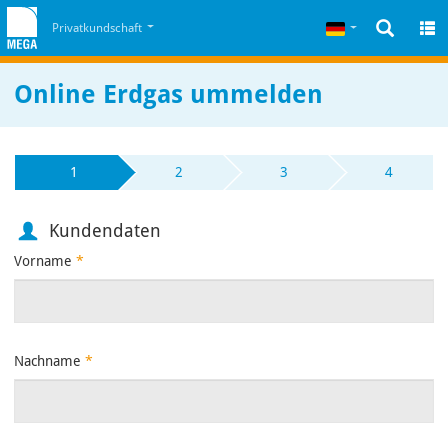
Zum Inhalt
Zum Cookiehinweis
Deutsch
Privatkundschaft
Online Erdgas ummelden
1
2
3
4
Kundendaten
Vorname
*
Nachname
*