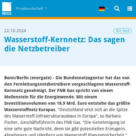
Zum Inhalt
Zum Cookiehinweis
Deutsch
Privatkundschaft
22.10.2024
RSS Feed
Wasserstoff-Kernnetz: Das sagen
die Netzbetreiber
Bonn/Berlin (energate) - Die Bundesnetzagentur hat das von
den Fernleitungsnetzbetreibern vorgeschlagene Wasserstoff-
Kernnetz genehmigt. Der FNB Gas spricht von einem
Meilenstein für die Energiewende. Mit einem
Investitionsvolumen von 18,9 Mrd. Euro entstehe das größte
Wasserstoffnetz Europas.
"Deutschland setzt sich an die Spitze
des Wasserstoff-Infrastrukturausbaus in Europa", so Barbara
Fischer, Geschäftsführerin des FNB Gas. "Die Genehmigung ist
eine sehr gute Nachricht, denn sie gibt potenziellen Erzeugern,
Abnehmern und Händlern von Wasserstoff Planungssicherheit."