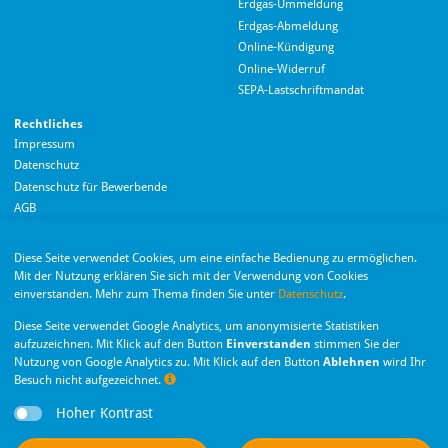
Erdgas-Ummeldung
Erdgas-Abmeldung
Hallo! Wie kann ich Ihnen helfen?
Online-Kündigung
Online-Widerruf
SEPA-Lastschriftmandat
Rechtliches
Impressum
Datenschutz
Datenschutz für Bewerbende
AGB
Barrierefreiheitserklärung
Diese Seite verwendet Cookies, um eine einfache Bedienung zu ermöglichen.
Wir nutzen Langdock zur Bereitstellung eines KI-Chatbots. Mit dem Laden des
Mit der Nutzung erklären Sie sich mit der Verwendung von Cookies
Chatbots erklären Sie sich mit der
Datenschutzerklärung von Langdock
einverstanden. Mehr zum Thema finden Sie unter
Datenschutz
.
einverstanden.
Die Monheimer Elektrizitäts- und Gas­versorgung
Diese Seite verwendet Google Analytics, um anonymisierte Statistiken
GmbH ist eine Tochter­gesellschaft der Stadt Monheim
Chatbot laden
aufzuzeichnen. Mit Klick auf den Button
Einverstanden
stimmen Sie der
am Rhein.
Nutzung von Google Analytics zu. Mit Klick auf den Button
Ablehnen
wird Ihr
Besuch nicht aufgezeichnet.
Nachr
Hoher Kontrast
Privatsphäre-Einstellungen