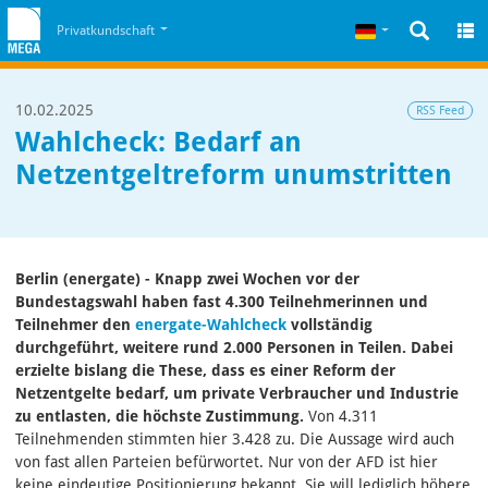
Zum Inhalt
Zum Cookiehinweis
Deutsch
Privatkundschaft
10.02.2025
RSS Feed
Wahlcheck: Bedarf an
Netzentgeltreform unumstritten
Berlin (energate) - Knapp zwei Wochen vor der
Bundestagswahl haben fast 4.300 Teilnehmerinnen und
Teilnehmer den
energate-Wahlcheck
vollständig
durchgeführt, weitere rund 2.000 Personen in Teilen. Dabei
erzielte bislang die These, dass es einer Reform der
Netzentgelte bedarf, um private Verbraucher und Industrie
zu entlasten, die höchste Zustimmung.
Von 4.311
Teilnehmenden stimmten hier 3.428 zu. Die Aussage wird auch
von fast allen Parteien befürwortet. Nur von der AFD ist hier
keine eindeutige Positionierung bekannt. Sie will lediglich höhere