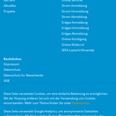
Karriere
Online Services
Aktuelles
Strom-Anmeldung
Projekte
Strom-Ummeldung
Strom-Abmeldung
Erdgas-Anmeldung
Erdgas-Ummeldung
Erdgas-Abmeldung
Hallo! Wie kann ich Ihnen helfen?
Online-Kündigung
Online-Widerruf
SEPA-Lastschriftmandat
Rechtliches
Impressum
Datenschutz
Datenschutz für Bewerbende
AGB
Barrierefreiheitserklärung
Diese Seite verwendet Cookies, um eine einfache Bedienung zu ermöglichen.
Wir nutzen Langdock zur Bereitstellung eines KI-Chatbots. Mit dem Laden des
Mit der Nutzung erklären Sie sich mit der Verwendung von Cookies
Chatbots erklären Sie sich mit der
Datenschutzerklärung von Langdock
einverstanden. Mehr zum Thema finden Sie unter
Datenschutz
.
einverstanden.
Die Monheimer Elektrizitäts- und Gas­versorgung
Diese Seite verwendet Google Analytics, um anonymisierte Statistiken
GmbH ist eine Tochter­gesellschaft der Stadt Monheim
Chatbot laden
am Rhein.