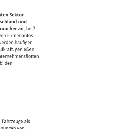
aten Sektor
tschland und
raucher an,
heißt
von Firmenautos
 werden häufiger
ufkraft, genießen
Unternehmensflotten
bilden
 Fahrzeuge als
chnungen von