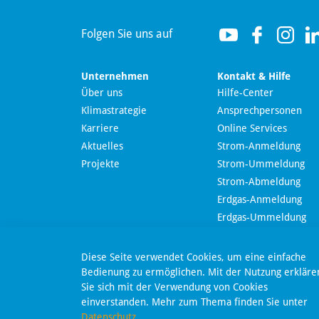
Folgen Sie uns auf
Unternehmen
Kontakt & Hilfe
Über uns
Hilfe-Center
Klimastrategie
Ansprechpersonen
Wir nutzen Langdock zur Bereitstellung eines KI-
Karriere
Online Services
Chatbots. Mit dem Laden des Chatbots erklären Sie
sich mit der
Datenschutzerklärung von Langdock
Aktuelles
Strom-Anmeldung
einverstanden.
Projekte
Strom-Ummeldung
Strom-Abmeldung
Chatbot laden
Erdgas-Anmeldung
Nachricht send
Erdgas-Ummeldung
Erdgas-Abmeldung
Online-Kündigung
Dieser Chatbot basiert auf Künstlicher Intelligenz (KI). KI-
Diese Seite verwendet Cookies, um eine einfache
generierte Antworten können Fehler enthalten. Weitere
Online-Widerruf
Bedienung zu ermöglichen. Mit der Nutzung erkläre
Informationen zur Nutzung finden Sie unter
Datenschutz
.
Sie sich mit der Verwendung von Cookies
SEPA-Lastschriftmanda
einverstanden. Mehr zum Thema finden Sie unter
Datenschutz
.