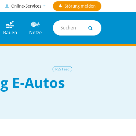
p
Online-Services
Störung
melden
Suchen
Bauen
Netze
RSS Feed
g E-Autos