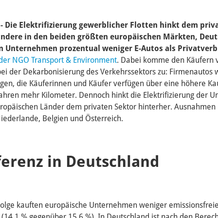
 - Die Elektrifizierung gewerblicher Flotten hinkt dem priv
ondere in den beiden größten europäischen Märkten, Deu
n Unternehmen prozentual weniger E-Autos als Privatverb
 der NGO Transport & Environment
. Dabei komme den Käufern 
 bei der Dekarbonisierung des Verkehrssektors zu: Firmenautos
agen, die Käuferinnen und Käufer verfügen über eine höhere Ka
fahren mehr Kilometer. Dennoch hinkt die Elektrifizierung der 
uropäischen Länder dem privaten Sektor hinterher. Ausnahmen 
Niederlande, Belgien und Österreich.
ferenz in Deutschland
Folge kauften europäische Unternehmen weniger emissionsfreie
 (14,1 % gegenüber 15,6 %). In Deutschland ist nach den Bere