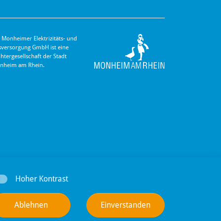
 Monheimer Elektrizitäts- und
s­versorgung GmbH ist eine
hter­gesellschaft der Stadt
nheim am Rhein.
Hoher Kontrast
Ablehnen
Einverstanden