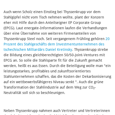
Auch wenn Scholz einen Einstieg bei Thyssenkrupp vor dem
Stahlgipfel nicht vom Tisch nehmen wollte, plant der Konzern
eher mit Hilfe durch den Anteilseigner EP Corporate Group
(EPCG). Laut energate-Informationen laufen die Verhandlungen
über eine Übernahme von weiteren Firmenanteilen von
Thyssenkrupp Steel noch. Seit vergangenem Frühling gehören
20
Prozent des Stahlgeschäfts dem Investmentunternehmen des
tschechischen Milliardärs Daniel Kretinsky
. Thyssenkrupp strebe
die Bildung eines gleichberechtigten 50/50-Joint-Ventures mit
EPCG an. So solle die Stahlsparte fit für die Zukunft gemacht
werden, heißt es aus Essen. Durch die Beteiligung wolle man "ein
leistungsstarkes, profitables und zukunftsorientiertes
Stahlunternehmen schaffen, das die Kosten der Dekarbonisierung
auf ein wettbewerbsfähigeres Niveau senkt ". Auch die grüne
Transformation der Stahlindustrie auf dem Weg zur CO
-
2
Neutralität soll sich so beschleunigen.
Neben Thyssenkrupp nahmen auch Vertreter und Vertreterinnen