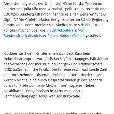
Ansonsten folgte aus der Union viel Häme für das Treffen im
Kanzleramt. Julia Klöckner, wirtschaftspolitische Sprecherin der
CDU/CSU-Bundestagsfraktion, nannte es einen weiteren "Show-
Gipfel". "Die Gipfel-Inflation der gescheiterten Scholz-Regierung
nimmt kein Ende", moniert sie. Ähnlich hatte sich die CDU-
Politikerin schon über die
Industriekonferenz von
Bundeswirtschaftsminister Robert Habeck (Grüne)
geäußert.
Klöckner wirft dem Kanzler einen Zick-Zack-Kurs beim
Industriestrompreis vor. Christian Seyfert, Hauptgeschäftsführer
des Verbandes der Industriellen Energie- und Kraftwirtschaft
(VIK), äußert ähnliche Kritik: "Die für eine rasch wachsende Zahl
von Unternehmen existenzbedrohenden Herausforderungen
werden nicht alleine durch Gesprächsrunden gelöst, sondern
durch konkrete politische Maßnahmen", sagte er. Neben
bezahlbaren Energiepreisen brauche es planbare
Rahmenbedingungen sowie weniger Bürokratie.
Wohlwollender äußerte sich Gunnar Groebler, Präsident der