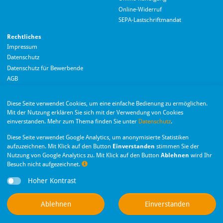
Online-Widerruf
SEPA-Lastschriftmandat
Rechtliches
Impressum
Datenschutz
Datenschutz für Bewerbende
AGB
Barrierefreiheitserklärung
Diese Seite verwendet Cookies, um eine einfache Bedienung zu ermöglichen.
Wir nutzen Langdock zur Bereitstellung eines KI-Chatbots. Mit dem Laden des
Mit der Nutzung erklären Sie sich mit der Verwendung von Cookies
Chatbots erklären Sie sich mit der
Datenschutzerklärung von Langdock
einverstanden. Mehr zum Thema finden Sie unter
Datenschutz
.
einverstanden.
Die Monheimer Elektrizitäts- und Gas­versorgung
Diese Seite verwendet Google Analytics, um anonymisierte Statistiken
GmbH ist eine Tochter­gesellschaft der Stadt Monheim
Chatbot laden
aufzuzeichnen. Mit Klick auf den Button
Einverstanden
stimmen Sie der
am Rhein.
Nutzung von Google Analytics zu. Mit Klick auf den Button
Ablehnen
wird Ihr
Besuch nicht aufgezeichnet.
Nachr
Hoher Kontrast
Privatsphäre-Einstellungen
Dieser Chatbot basiert auf Künstlicher Intelligenz (KI). KI-generierte Antworten
Ablehnen
Einverstanden
können Fehler enthalten. Weitere Informationen zur Nutzung finden Sie unter
Datenschutz
.