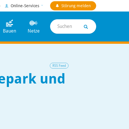
p
Online-Services
Störung
melden
Suchen
Bauen
Netze
RSS Feed
depark und