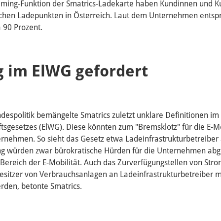
Roaming-Funktion der Smatrics-Ladekarte haben Kundinnen und 
ichen Ladepunkten in Österreich. Laut dem Unternehmen entspri
a 90 Prozent.
 im ElWG gefordert
undespolitik bemängelte Smatrics zuletzt unklare Definitionen i
aftsgesetzes (ElWG). Diese könnten zum "Bremsklotz" für die E-Mo
rnehmen. So sieht das Gesetz etwa Ladeinfrastrukturbetreiber
ng würden zwar bürokratische Hürden für die Unternehmen abge
n Bereich der E-Mobilität. Auch das Zurverfügungstellen von Str
esitzer von Verbrauchsanlagen an Ladeinfrastrukturbetreiber 
erden, betonte Smatrics.