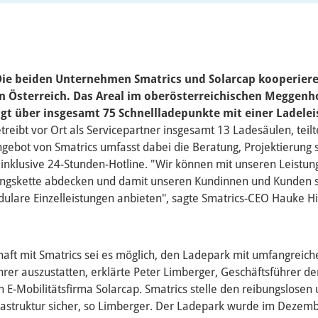
 Die beiden Unternehmen Smatrics und Solarcap kooperier
n Österreich. Das Areal im oberösterreichischen Meggenh
gt über insgesamt 75 Schnellladepunkte mit einer Ladelei
treibt vor Ort als Servicepartner insgesamt 13 Ladesäulen, te
ngebot von Smatrics umfasst dabei die Beratung, Projektierung
 inklusive 24-Stunden-Hotline. "Wir können mit unseren Leistu
ngskette abdecken und damit unseren Kundinnen und Kunden so
dulare Einzelleistungen anbieten", sagte Smatrics-CEO Hauke Hi
haft mit Smatrics sei es möglich, den Ladepark mit umfangreiche
rer auszustatten, erklärte Peter Limberger, Geschäftsführer de
 E-Mobilitätsfirma Solarcap. Smatrics stelle den reibungslosen 
rastruktur sicher, so Limberger. Der Ladepark wurde im Dezem