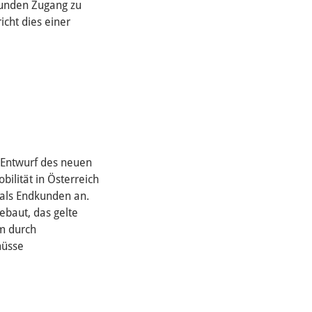
Kunden Zugang zu
cht dies einer
m Entwurf des neuen
bilität in Österreich
 als Endkunden an.
baut, das gelte
om durch
müsse