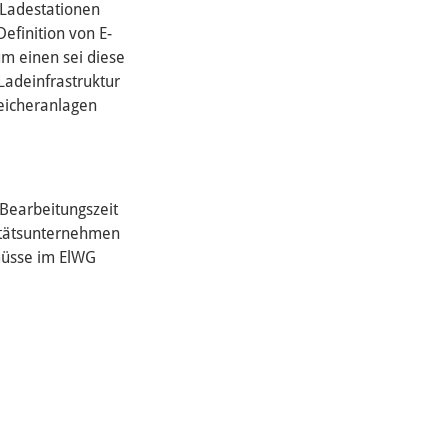
 Ladestationen
efinition von E-
m einen sei diese
Ladeinfrastruktur
peicheranlagen
Bearbeitungszeit
itätsunternehmen
müsse im ElWG