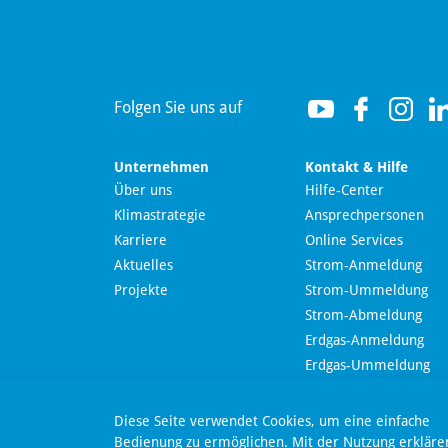
Hallo! Wie kann ich Ihnen
helfen?
Folgen Sie uns auf
Unternehmen
Kontakt & Hilfe
Über uns
Hilfe-Center
Klimastrategie
Ansprechpersonen
Wir nutzen Langdock zur Bereitstellung eines KI-
Karriere
Online Services
Chatbots. Mit dem Laden des Chatbots erklären Sie
sich mit der
Datenschutzerklärung von Langdock
Aktuelles
Strom-Anmeldung
einverstanden.
Projekte
Strom-Ummeldung
Strom-Abmeldung
Chatbot laden
Erdgas-Anmeldung
Nachricht send
Erdgas-Ummeldung
Erdgas-Abmeldung
Online-Kündigung
Dieser Chatbot basiert auf Künstlicher Intelligenz (KI). KI-
Diese Seite verwendet Cookies, um eine einfache
generierte Antworten können Fehler enthalten. Weitere
Online-Widerruf
Bedienung zu ermöglichen. Mit der Nutzung erkläre