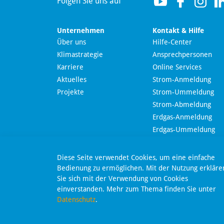
Folgen Sie uns auf
Unternehmen
Kontakt & Hilfe
Über uns
Hilfe-Center
Klimastrategie
Ansprechpersonen
Wir nutzen Langdock zur Bereitstellung eines KI-
Karriere
Online Services
Chatbots. Mit dem Laden des Chatbots erklären Sie
sich mit der
Datenschutzerklärung von Langdock
Aktuelles
Strom-Anmeldung
einverstanden.
Projekte
Strom-Ummeldung
Strom-Abmeldung
Chatbot laden
Erdgas-Anmeldung
Nachricht send
Erdgas-Ummeldung
Erdgas-Abmeldung
Online-Kündigung
Dieser Chatbot basiert auf Künstlicher Intelligenz (KI). KI-
Diese Seite verwendet Cookies, um eine einfache
generierte Antworten können Fehler enthalten. Weitere
Online-Widerruf
Bedienung zu ermöglichen. Mit der Nutzung erkläre
Informationen zur Nutzung finden Sie unter
Datenschutz
.
Sie sich mit der Verwendung von Cookies
SEPA-Lastschriftmanda
einverstanden. Mehr zum Thema finden Sie unter
Datenschutz
.
Chatbot