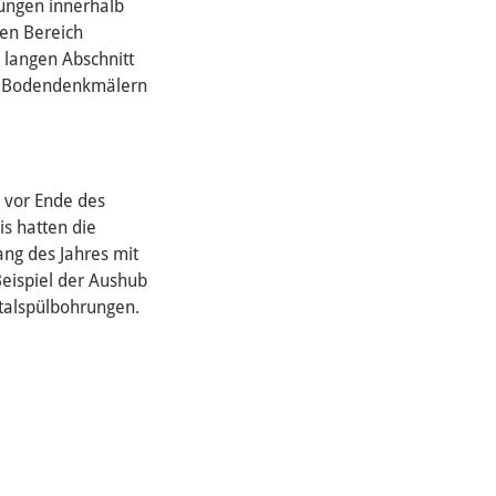
rungen innerhalb
gen Bereich
 langen Abschnitt
en Bodendenkmälern
s vor Ende des
s hatten die
ng des Jahres mit
eispiel der Aushub
talspülbohrungen.