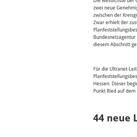
Die westlichste der
zwei neue Genehmigu
zwischen der Kreis
Zwar erhielt der zu
Planfeststellungsbe
Bundesnetzagentur b
diesem Abschnitt ge
Für die Ultranet-Le
Planfeststellungsbes
Hessen. Dieser beg
Punkt Ried auf dem 
44 neue 