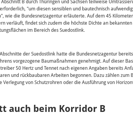
 Abschnitt B durch Thüringen und Sachsen teilweise Umtrassie
erforderlich, "um diesen sensiblen und bautechnisch aufwendi
", wie die Bundesnetzagentur erläuterte. Auf dem 45 Kilometer
rn verläuft, findet sich zudem die höchste Dichte an bekannt
ngsflächen im Bereich des Suedostlink.
 Abschnitte der Suedostlink hatte die Bundesnetzagentur bereit
rens vorgezogene Baumaßnahmen genehmigt. Auf dieser Basi
reiber 50 Hertz und Tennet nach eigenen Angaben bereits Anfa
baren und rückbaubaren Arbeiten begonnen. Dazu zählen zum B
e Verlegung von Schutzrohren oder die Ausführung von Horizon
tt auch beim Korridor B