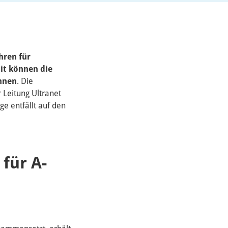
hren für
it können die
nnen
. Die
Leitung Ultranet
e entfällt auf den
 für A-