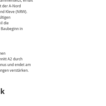
usammensetzt, erhält
t der A-Nord
und Kleve (NRW).
ültigen
il die
n Baubeginn in
inen
hnitt A2 durch
unus und endet am
ungen verstärken.
nk