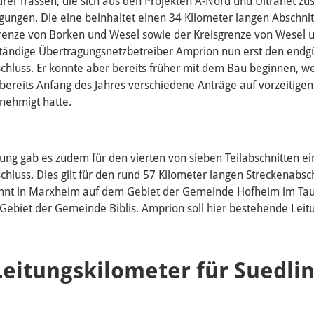
 drei Trassen, die sich aus den Projekten A-Nord und Ultranet z
ngen. Die eine beinhaltet einen 34 Kilometer langen Abschnit
grenze von Borken und Wesel sowie der Kreisgrenze von Wesel 
ständige Übertragungsnetzbetreiber Amprion nun erst den endg
schluss. Er konnte aber bereits früher mit dem Bau beginnen, we
ereits Anfang des Jahres verschiedene Anträge auf vorzeitige
nehmigt hatte.
itung gab es zudem für den vierten von sieben Teilabschnitten e
chluss. Dies gilt für den rund 57 Kilometer langen Streckenabsc
innt in Marxheim auf dem Gebiet der Gemeinde Hofheim im Ta
Gebiet der Gemeinde Biblis. Amprion soll hier bestehende Leit
Leitungskilometer für Suedli