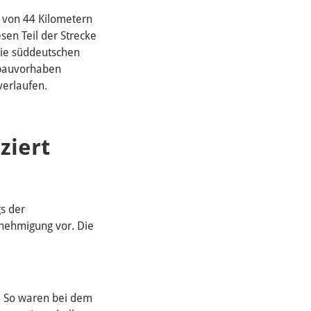
e von 44 Kilometern
sen Teil der Strecke
 die süddeutschen
sbauvorhaben
verlaufen.
ziert
s der
enehmigung vor. Die
d. So waren bei dem