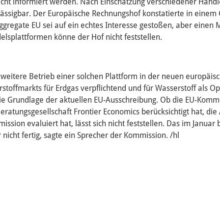
ht informiert werden. Nach Einschätzung verschiedener Händler
ässigbar. Der Europäische Rechnungshof konstatierte in eine
 Aggregate EU sei auf ein echtes Interesse gestoßen, aber eine
elsplattformen könne der Hof nicht feststellen.
eitere Betrieb einer solchen Plattform in der neuen europäis
stoffmarkts für Erdgas verpflichtend und für Wasserstoff als O
t die Grundlage der aktuellen EU-Ausschreibung. Ob die EU-Komm
ratungsgesellschaft Frontier Economics berücksichtigt hat, die
ssion evaluiert hat, lässt sich nicht feststellen. Das im Januar
 nicht fertig, sagte ein Sprecher der Kommission. /hl