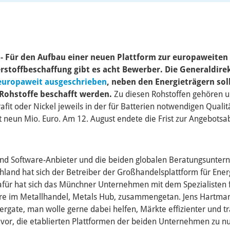
) - Für den Aufbau einer neuen Plattform zur europaweite
rstoffbeschaffung gibt es acht Bewerber. Die Generaldire
europaweit ausgeschrieben
, neben den Energieträgern sol
 Rohstoffe beschafft werden.
Zu diesen Rohstoffen gehören 
fit oder Nickel jeweils in der für Batterien notwendigen Qualitä
t neun Mio. Euro. Am 12. August endete die Frist zur Angebotsa
sind Software-Anbieter und die beiden globalen Beratungsunt
chland hat sich der Betreiber der Großhandelsplattform für Ene
Dafür hat sich das Münchner Unternehmen mit dem Spezialisten 
re im Metallhandel, Metals Hub, zusammengetan. Jens Hartma
ergate, man wolle gerne dabei helfen, Märkte effizienter und t
gt vor, die etablierten Plattformen der beiden Unternehmen zu n