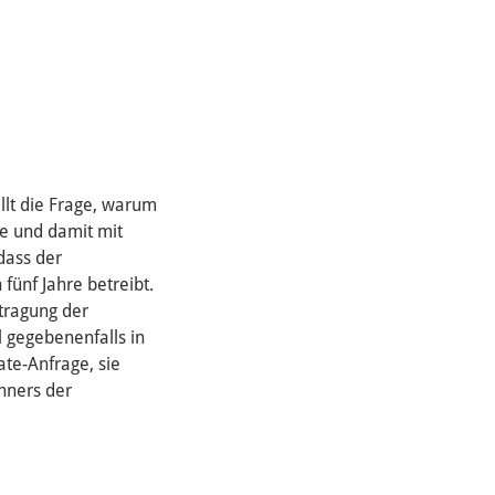
ellt die Frage, warum
be und damit mit
 dass der
fünf Jahre betreibt.
tragung der
l gegebenenfalls in
te-Anfrage, sie
inners der