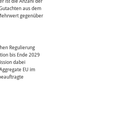
 ist die Anzahl der
m Gutachten aus dem
n Mehrwert gegenüber
chen Regulierung
ption bis Ende 2029
ission dabei
 Aggregate EU im
 beauftragte