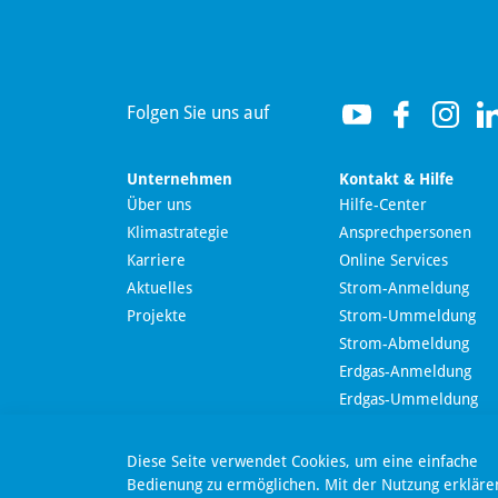
Hallo! Wie kann ich Ihnen
helfen?
Folgen Sie uns auf
Unternehmen
Kontakt & Hilfe
Über uns
Hilfe-Center
Klimastrategie
Ansprechpersonen
Wir nutzen Langdock zur Bereitstellung eines KI-
Karriere
Online Services
Chatbots. Mit dem Laden des Chatbots erklären Sie
sich mit der
Datenschutzerklärung von Langdock
Aktuelles
Strom-Anmeldung
einverstanden.
Projekte
Strom-Ummeldung
Strom-Abmeldung
Chatbot laden
Erdgas-Anmeldung
Nachricht send
Erdgas-Ummeldung
Erdgas-Abmeldung
Online-Kündigung
Dieser Chatbot basiert auf Künstlicher Intelligenz (KI). KI-
Diese Seite verwendet Cookies, um eine einfache
generierte Antworten können Fehler enthalten. Weitere
Online-Widerruf
Bedienung zu ermöglichen. Mit der Nutzung erkläre
Informationen zur Nutzung finden Sie unter
Datenschutz
.