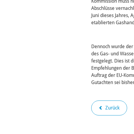
Kommission muss nic
Abschlüsse vernachl
Juni dieses Jahres,
etablierten Gashand
Dennoch wurde der w
des Gas- und Wasser
festgelegt. Dies is
Empfehlungen der Be
Auftrag der EU-Kommi
Gutachten sei bisher
Zurück