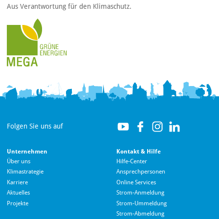
Aus Verantwortung für den Klimaschutz.
Folgen Sie uns auf
Unternehmen
Kontakt & Hilfe
Über uns
Hilfe-Center
Klimastrategie
Ansprechpersonen
Karriere
Online Services
Aktuelles
Strom-Anmeldung
Projekte
Strom-Ummeldung
Strom-Abmeldung