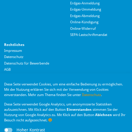
Erdgas-Anmeldung
Erdgas-Ummeldung
Erdgas-Abmeldung
Hallo! Wie kann ich Ihnen helfen?
Online-Kündigung
Online-Widerruf
SEPA-Lastschriftmandat
Rechtliches
Impressum
Datenschutz
Datenschutz für Bewerbende
AGB
Barrierefreiheitserklärung
Diese Seite verwendet Cookies, um eine einfache Bedienung zu ermöglichen.
Wir nutzen Langdock zur Bereitstellung eines KI-Chatbots. Mit dem Laden des
Mit der Nutzung erklären Sie sich mit der Verwendung von Cookies
Chatbots erklären Sie sich mit der
Datenschutzerklärung von Langdock
einverstanden. Mehr zum Thema finden Sie unter
Datenschutz
.
einverstanden.
Die Monheimer Elektrizitäts- und Gas­versorgung
Diese Seite verwendet Google Analytics, um anonymisierte Statistiken
GmbH ist eine Tochter­gesellschaft der Stadt Monheim
Chatbot laden
aufzuzeichnen. Mit Klick auf den Button
Einverstanden
stimmen Sie der
am Rhein.
Nutzung von Google Analytics zu. Mit Klick auf den Button
Ablehnen
wird Ihr
Besuch nicht aufgezeichnet.
Nachr
Hoher Kontrast