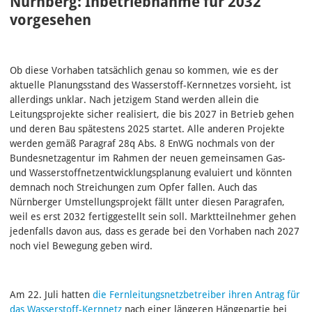
Nürnberg: Inbetriebnahme für 2032
vorgesehen
Ob diese Vorhaben tatsächlich genau so kommen, wie es der
aktuelle Planungsstand des Wasserstoff-Kernnetzes vorsieht, ist
allerdings unklar. Nach jetzigem Stand werden allein die
Leitungsprojekte sicher realisiert, die bis 2027 in Betrieb gehen
und deren Bau spätestens 2025 startet. Alle anderen Projekte
werden gemäß Paragraf 28q Abs. 8 EnWG nochmals von der
Bundesnetzagentur im Rahmen der neuen gemeinsamen Gas-
und Wasserstoffnetzentwicklungsplanung evaluiert und könnten
demnach noch Streichungen zum Opfer fallen. Auch das
Nürnberger Umstellungsprojekt fällt unter diesen Paragrafen,
weil es erst 2032 fertiggestellt sein soll. Marktteilnehmer gehen
jedenfalls davon aus, dass es gerade bei den Vorhaben nach 2027
noch viel Bewegung geben wird.
Am 22. Juli hatten
die Fernleitungsnetzbetreiber ihren Antrag für
das Wasserstoff-Kernnetz
nach einer längeren Hängepartie bei