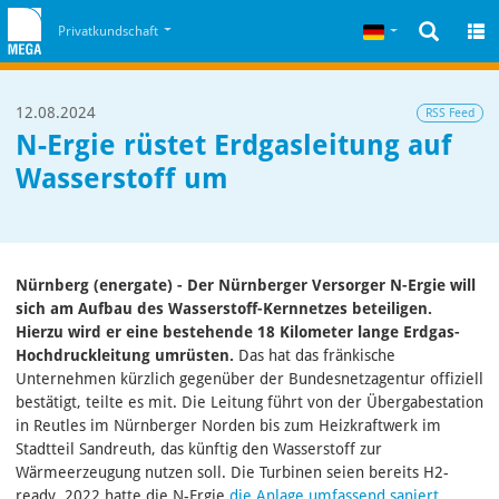
Zum Inhalt
Zum Cookiehinweis
Deutsch
Privatkundschaft
12.08.2024
RSS Feed
N-Ergie rüstet Erdgasleitung auf
Wasserstoff um
Nürnberg (energate) - Der Nürnberger Versorger N-Ergie will
sich am Aufbau des Wasserstoff-Kernnetzes beteiligen.
Hierzu wird er eine bestehende 18 Kilometer lange Erdgas-
Hochdruckleitung umrüsten.
Das hat das fränkische
Unternehmen kürzlich gegenüber der Bundesnetzagentur offiziell
bestätigt, teilte es mit. Die Leitung führt von der Übergabestation
in Reutles im Nürnberger Norden bis zum Heizkraftwerk im
Stadtteil Sandreuth, das künftig den Wasserstoff zur
Wärmeerzeugung nutzen soll. Die Turbinen seien bereits H2-
ready, 2022 hatte die N-Ergie
die Anlage umfassend saniert
.