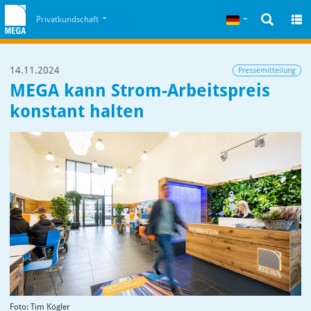
Zum Inhalt
Zum Cookiehinweis
Deutsch
Privatkundschaft
14.11.2024
Pressemitteilung
MEGA kann Strom-Arbeitspreis
konstant halten
Foto: Tim Kögler