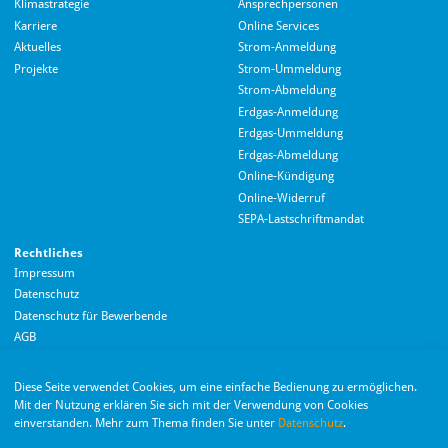
Klimastrategie
Ansprechpersonen
Karriere
Online Services
Aktuelles
Strom-Anmeldung
Projekte
Strom-Ummeldung
Strom-Abmeldung
Erdgas-Anmeldung
Erdgas-Ummeldung
Erdgas-Abmeldung
Hallo! Wie kann ich Ihnen helfen?
Online-Kündigung
Online-Widerruf
SEPA-Lastschriftmandat
Rechtliches
Impressum
Datenschutz
Datenschutz für Bewerbende
AGB
Barrierefreiheitserklärung
Diese Seite verwendet Cookies, um eine einfache Bedienung zu ermöglichen.
Wir nutzen Langdock zur Bereitstellung eines KI-Chatbots. Mit dem Laden des
Mit der Nutzung erklären Sie sich mit der Verwendung von Cookies
Chatbots erklären Sie sich mit der
Datenschutzerklärung von Langdock
einverstanden. Mehr zum Thema finden Sie unter
Datenschutz
.
einverstanden.
Die Monheimer Elektrizitäts- und Gas­versorgung