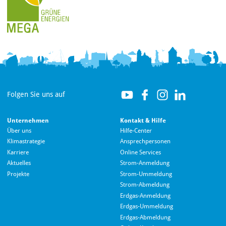
Folgen Sie uns auf
Unternehmen
Kontakt & Hilfe
Über uns
Hilfe-Center
Klimastrategie
Ansprechpersonen
Karriere
Online Services
Aktuelles
Strom-Anmeldung
Projekte
Strom-Ummeldung
Strom-Abmeldung
Erdgas-Anmeldung
Erdgas-Ummeldung
Erdgas-Abmeldung
Hallo! Wie kann ich Ihnen helfen?