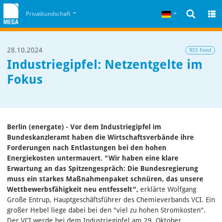
Zum Inhalt
Zum Cookiehinweis
Deutsch
Privatkundschaft
28.10.2024
RSS Feed
Industriegipfel: Netzentgelte im
Fokus
Berlin (energate) - Vor dem Industriegipfel im
Bundeskanzleramt haben die Wirtschaftsverbände ihre
Forderungen nach Entlastungen bei den hohen
Energiekosten untermauert. "Wir haben eine klare
Erwartung an das Spitzengespräch: Die Bundesregierung
muss ein starkes Maßnahmenpaket schnüren, das unsere
Wettbewerbsfähigkeit neu entfesselt",
erklärte Wolfgang
Große Entrup, Hauptgeschäftsführer des Chemieverbands VCI. Ein
großer Hebel liege dabei bei den "viel zu hohen Stromkosten".
Der VCI werde bei dem Industriegipfel am 29. Oktober