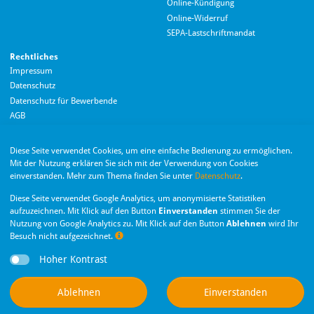
Online-Kündigung
Online-Widerruf
SEPA-Lastschriftmandat
Rechtliches
Impressum
Datenschutz
Datenschutz für Bewerbende
AGB
Barrierefreiheitserklärung
Diese Seite verwendet Cookies, um eine einfache Bedienung zu ermöglichen.
Wir nutzen Langdock zur Bereitstellung eines KI-Chatbots. Mit dem Laden des
Mit der Nutzung erklären Sie sich mit der Verwendung von Cookies
Chatbots erklären Sie sich mit der
Datenschutzerklärung von Langdock
einverstanden. Mehr zum Thema finden Sie unter
Datenschutz
.
einverstanden.
Die Monheimer Elektrizitäts- und Gas­versorgung
Diese Seite verwendet Google Analytics, um anonymisierte Statistiken
GmbH ist eine Tochter­gesellschaft der Stadt Monheim
Chatbot laden
aufzuzeichnen. Mit Klick auf den Button
Einverstanden
stimmen Sie der
am Rhein.
Nutzung von Google Analytics zu. Mit Klick auf den Button
Ablehnen
wird Ihr
Besuch nicht aufgezeichnet.
Nachr
Hoher Kontrast
Privatsphäre-Einstellungen
Dieser Chatbot basiert auf Künstlicher Intelligenz (KI). KI-generierte Antworten
Ablehnen
Einverstanden
können Fehler enthalten. Weitere Informationen zur Nutzung finden Sie unter
Datenschutz
.