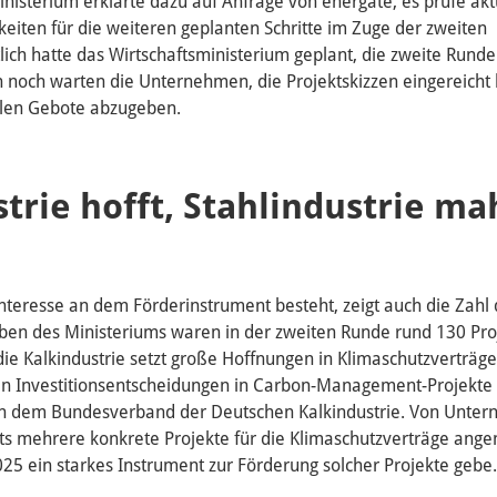
nisterium erklärte dazu auf Anfrage von energate, es prüfe aktu
iten für die weiteren geplanten Schritte im Zuge der zweiten
lich hatte das Wirtschaftsministerium geplant, die zweite Runde
 noch warten die Unternehmen, die Projektskizzen eingereicht 
nalen Gebote abzugeben.
trie hofft, Stahlindustrie ma
Interesse an dem Förderinstrument besteht, zeigt auch die Zahl 
en des Ministeriums waren in der zweiten Runde rund 130 Pro
ie Kalkindustrie setzt große Hoffnungen in Klimaschutzverträg
n Investitionsentscheidungen in Carbon-Management-Projekte n
on dem Bundesverband der Deutschen Kalkindustrie. Von Unte
ts mehrere konkrete Projekte für die Klimaschutzverträge angem
025 ein starkes Instrument zur Förderung solcher Projekte gebe