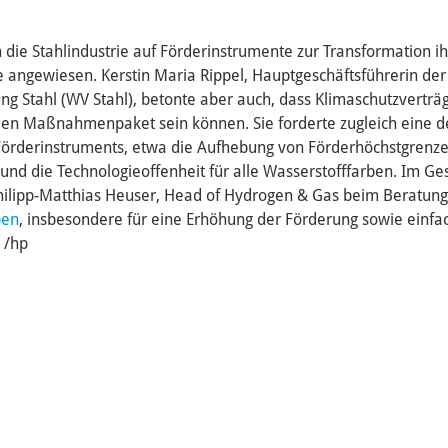
ch die Stahlindustrie auf Förderinstrumente zur Transformation i
 angewiesen. Kerstin Maria Rippel, Hauptgeschäftsführerin der
ung Stahl (WV Stahl), betonte aber auch, dass Klimaschutzverträ
en Maßnahmenpaket sein können. Sie forderte zugleich eine d
Förderinstruments, etwa die Aufhebung von Förderhöchstgrenze
 und die Technologieoffenheit für alle Wasserstofffarben. Im G
Philipp-Matthias Heuser, Head of Hydrogen & Gas beim Beratun
ben
, insbesondere für eine Erhöhung der Förderung sowie einfa
 /hp