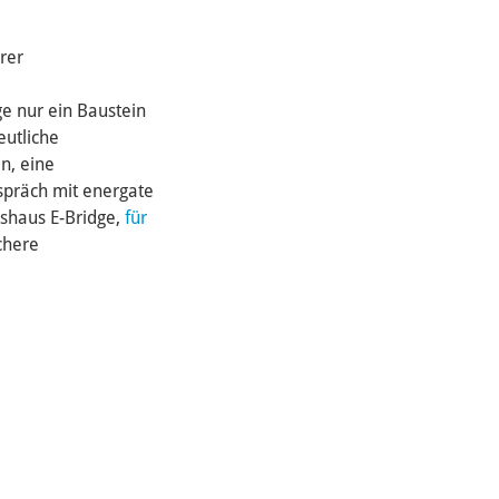
hrer
ge nur ein Baustein
eutliche
n, eine
espräch mit energate
gshaus E-Bridge,
für
chere