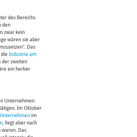
iter des Bereichs
n den
en zwar kein
Lage wären sie aber
umzusetzen". Das
r die
Industrie am
 der zweiten
äre ein herber
len Unternehmen
tätigen. Im Oktober
5 Unternehmen
im
en
, liegt aber nach
n waren. Das