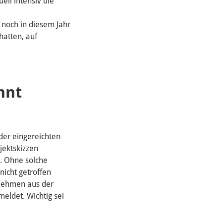
ell intensiv die
 noch in diesem Jahr
hatten, auf
hnt
der eingereichten
jektskizzen
e. Ohne solche
icht getroffen
rnehmen aus der
eldet. Wichtig sei
.