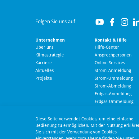
helfen?
Folgen Sie uns auf
Unternehmen
Kontakt & Hilfe
Über uns
Hilfe-Center
Klimastrategie
Ansprechpersonen
Wir nutzen Langdock zur Bereitstellung eines KI-
Karriere
Online Services
Chatbots. Mit dem Laden des Chatbots erklären Sie
sich mit der
Datenschutzerklärung von Langdock
Aktuelles
Strom-Anmeldung
einverstanden.
Projekte
Strom-Ummeldung
Strom-Abmeldung
Chatbot laden
Erdgas-Anmeldung
Nachricht send
Erdgas-Ummeldung
Erdgas-Abmeldung
Online-Kündigung
Dieser Chatbot basiert auf Künstlicher Intelligenz (KI). KI-
Diese Seite verwendet Cookies, um eine einfache
generierte Antworten können Fehler enthalten. Weitere
Online-Widerruf
Bedienung zu ermöglichen. Mit der Nutzung erkläre
Informationen zur Nutzung finden Sie unter
Datenschutz
.
Sie sich mit der Verwendung von Cookies
SEPA-Lastschriftmanda
einverstanden. Mehr zum Thema finden Sie unter