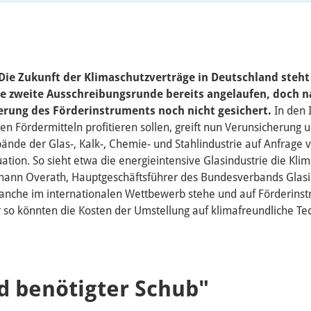
 Die Zukunft der Klimaschutzverträge in Deutschland steht
die zweite Ausschreibungsrunde bereits angelaufen, doch 
ierung des Förderinstruments noch nicht gesichert.
In den 
n Fördermitteln profitieren sollen, greift nun Verunsicherung um
bände der Glas-, Kalk-, Chemie- und Stahlindustrie auf Anfrage
uation. So sieht etwa die energieintensive Glasindustrie die Kli
ohann Overath, Hauptgeschäftsführer des Bundesverbands Glasin
ranche im internationalen Wettbewerb stehe und auf Förderins
 so könnten die Kosten der Umstellung auf klimafreundliche Te
d benötigter Schub"