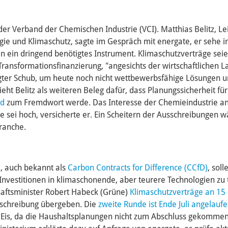
der Verband der Chemischen Industrie (VCI). Matthias Belitz, Le
rgie und Klimaschutz, sagte im Gespräch mit energate, er sehe i
n ein dringend benötigtes Instrument. Klimaschutzverträge sei
e Transformationsfinanzierung, "angesichts der wirtschaftlichen 
igter Schub, um heute noch nicht wettbewerbsfähige Lösungen 
eht Belitz als weiteren Beleg dafür, dass Planungssicherheit fü
nd
zum Fremdwort werde. Das Interesse der Chemieindustrie an
 sei hoch, versicherte er. Ein Scheitern der Ausschreibungen w
Branche.
, auch bekannt als
Carbon Contracts for Difference (CCfD)
, sol
 Investitionen in klimaschonende, aber teurere Technologien zu 
haftsminister Robert Habeck (Grüne)
Klimaschutzverträge an 1
sschreibung übergeben. Die
zweite Runde ist Ende Juli angelauf
Eis, da die Haushaltsplanungen nicht zum Abschluss gekomme