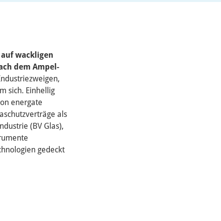
 auf wackligen
nach dem Ampel-
Industriezweigen,
 sich. Einhellig
 von energate
maschutzverträge als
dustrie (BV Glas),
trumente
chnologien gedeckt