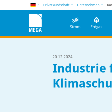
Deutsch
Privatkundschaft
Unternehmen
Ka
Strom
Erdgas
20.12.2024
Industrie 
Klimaschu