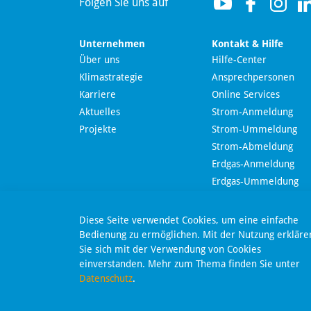
Folgen Sie uns auf
Unternehmen
Kontakt & Hilfe
Über uns
Hilfe-Center
Klimastrategie
Ansprechpersonen
Wir nutzen Langdock zur Bereitstellung eines KI-
Karriere
Online Services
Chatbots. Mit dem Laden des Chatbots erklären Sie
sich mit der
Datenschutzerklärung von Langdock
Aktuelles
Strom-Anmeldung
einverstanden.
Projekte
Strom-Ummeldung
Strom-Abmeldung
Chatbot laden
Erdgas-Anmeldung
Nachricht send
Erdgas-Ummeldung
Erdgas-Abmeldung
Online-Kündigung
Dieser Chatbot basiert auf Künstlicher Intelligenz (KI). KI-
Diese Seite verwendet Cookies, um eine einfache
generierte Antworten können Fehler enthalten. Weitere
Online-Widerruf
Bedienung zu ermöglichen. Mit der Nutzung erkläre
Informationen zur Nutzung finden Sie unter
Datenschutz
.
Sie sich mit der Verwendung von Cookies
SEPA-Lastschriftmanda
einverstanden. Mehr zum Thema finden Sie unter
Datenschutz
.
Chatbot