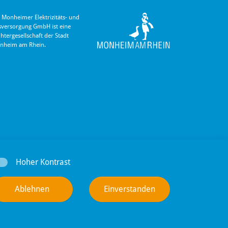
 Monheimer Elektrizitäts- und
s­versorgung GmbH ist eine
hter­gesellschaft der Stadt
nheim am Rhein.
Hoher Kontrast
Ablehnen
Einverstanden