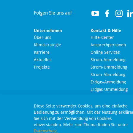
Folgen Sie uns auf
Unternehmen
Kontakt & Hilfe
Über uns
Hilfe-Center
Klimastrategie
Ansprechpersonen
Wir nutzen Langdock zur Bereitstellung eines KI-
Karriere
Online Services
Chatbots. Mit dem Laden des Chatbots erklären Sie
sich mit der
Datenschutzerklärung von Langdock
Aktuelles
Strom-Anmeldung
einverstanden.
Projekte
Strom-Ummeldung
Strom-Abmeldung
Chatbot laden
Erdgas-Anmeldung
Nachricht send
Erdgas-Ummeldung
Erdgas-Abmeldung
Online-Kündigung
Dieser Chatbot basiert auf Künstlicher Intelligenz (KI). KI-
Diese Seite verwendet Cookies, um eine einfache
generierte Antworten können Fehler enthalten. Weitere
Online-Widerruf
Bedienung zu ermöglichen. Mit der Nutzung erkläre
Informationen zur Nutzung finden Sie unter
Datenschutz
.
Sie sich mit der Verwendung von Cookies
SEPA-Lastschriftmanda
einverstanden. Mehr zum Thema finden Sie unter
Datenschutz
.