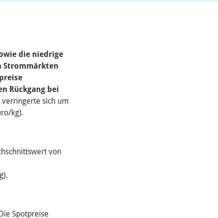
owie die niedrige
en Strommärkten
preise
ren Rückgang bei
 verringerte sich um
ro/kg).
hschnittswert von
g).
Die Spotpreise