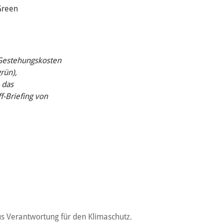
Green
n Gestehungskosten
rün),
 das
f-Briefing von
s Verantwortung für den Klimaschutz.