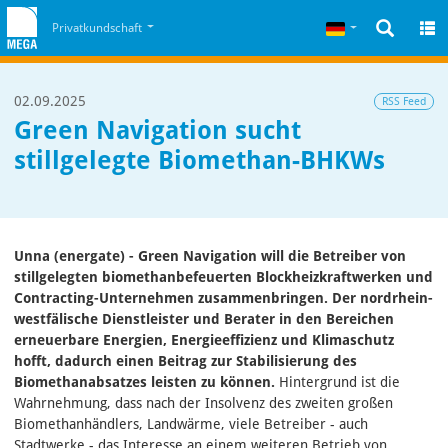
Zum Inhalt
Zum Cookiehinweis
Deutsch
Privatkundschaft
02.09.2025
RSS Feed
Green Navigation sucht
stillgelegte Biomethan-BHKWs
Unna (energate) - Green Navigation will die Betreiber von
stillgelegten biomethanbefeuerten Blockheizkraftwerken und
Contracting-Unternehmen zusammenbringen. Der nordrhein-
westfälische Dienstleister und Berater in den Bereichen
erneuerbare Energien, Energieeffizienz und Klimaschutz
hofft, dadurch einen Beitrag zur Stabilisierung des
Biomethanabsatzes leisten zu können.
Hintergrund ist die
Wahrnehmung, dass nach der Insolvenz des zweiten großen
Biomethanhändlers, Landwärme, viele Betreiber - auch
Stadtwerke - das Interesse an einem weiteren Betrieb von