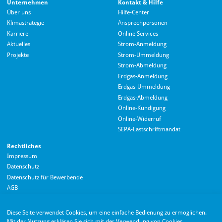
Unternehmen
Kontakt & Hilfe
Über uns
Hilfe-Center
Klimastrategie
Ansprechpersonen
Karriere
Online Services
Aktuelles
Strom-Anmeldung
Projekte
Strom-Ummeldung
Strom-Abmeldung
Erdgas-Anmeldung
Erdgas-Ummeldung
Erdgas-Abmeldung
Hallo! Wie kann ich Ihnen helfen?
Online-Kündigung
Online-Widerruf
SEPA-Lastschriftmandat
Rechtliches
Impressum
Datenschutz
Datenschutz für Bewerbende
AGB
Barrierefreiheitserklärung
Diese Seite verwendet Cookies, um eine einfache Bedienung zu ermöglichen.
Wir nutzen Langdock zur Bereitstellung eines KI-Chatbots. Mit dem Laden des
Mit der Nutzung erklären Sie sich mit der Verwendung von Cookies