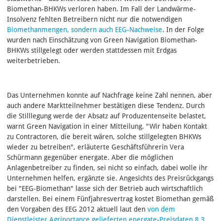
Biomethan-BHKWs verloren haben. Im Fall der Landwärme-
Insolvenz fehlten Betreibern nicht nur die notwendigen
Biomethanmengen, sondern auch EEG-Nachweise
. In der Folge
wurden nach Einschätzung von Green Navigation Biomethan-
BHKWs stillgelegt oder werden stattdessen mit Erdgas
weiterbetrieben.
Das Unternehmen konnte auf Nachfrage keine Zahl nennen, aber
auch andere Marktteilnehmer bestätigen diese Tendenz. Durch
die Stilllegung werde der Absatz auf Produzentenseite belastet,
warnt Green Navigation in einer Mitteilung. "Wir haben Kontakt
zu Contractoren, die bereit wären, solche stillgelegten BHKWs
wieder zu betreiben", erläuterte Geschäftsführerin Vera
Schürmann gegenüber energate. Aber die möglichen
Anlagenbetreiber zu finden, sei nicht so einfach, dabei wolle ihr
Unternehmen helfen, ergänzte sie. Angesichts des Preisrückgangs
bei "EEG-Biomethan" lasse sich der Betrieb auch wirtschaftlich
darstellen. Bei einem Fünfjahresvertrag kostet Biomethan gemäß
den Vorgaben des EEG 2012 aktuell laut den
von dem
Dienstleister Agriportance gelieferten energate-Preisdaten 8,3