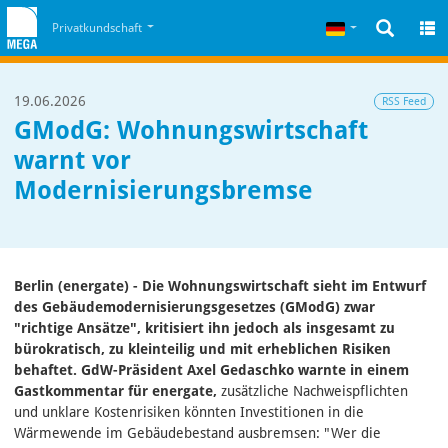
Zum Inhalt
Zum Cookiehinweis
Deutsch
Privatkundschaft
19.06.2026
RSS Feed
GModG: Wohnungswirtschaft
warnt vor
Modernisierungsbremse
Berlin (energate) - Die Wohnungswirtschaft sieht im Entwurf
des Gebäudemodernisierungsgesetzes (GModG) zwar
"richtige Ansätze", kritisiert ihn jedoch als insgesamt zu
bürokratisch, zu kleinteilig und mit erheblichen Risiken
behaftet. GdW-Präsident Axel Gedaschko warnte in einem
Gastkommentar für energate,
zusätzliche Nachweispflichten
und unklare Kostenrisiken könnten Investitionen in die
Wärmewende im Gebäudebestand ausbremsen: "Wer die