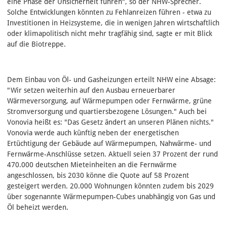
eine Phase der Unsicherheit führen", so der NHW-Sprecher.
Solche Entwicklungen könnten zu Fehlanreizen führen - etwa zu
Investitionen in Heizsysteme, die in wenigen Jahren wirtschaftlich
oder klimapolitisch nicht mehr tragfähig sind, sagte er mit Blick
auf die Biotreppe.
Dem Einbau von Öl- und Gasheizungen erteilt NHW eine Absage:
"Wir setzen weiterhin auf den Ausbau erneuerbarer
Wärmeversorgung, auf Wärmepumpen oder Fernwärme, grüne
Stromversorgung und quartiersbezogene Lösungen." Auch bei
Vonovia heißt es: "Das Gesetz ändert an unseren Plänen nichts."
Vonovia werde auch künftig neben der energetischen
Ertüchtigung der Gebäude auf Wärmepumpen, Nahwärme- und
Fernwärme-Anschlüsse setzen. Aktuell seien 37 Prozent der rund
470.000 deutschen Mieteinheiten an die Fernwärme
angeschlossen, bis 2030 könne die Quote auf 58 Prozent
gesteigert werden. 20.000 Wohnungen könnten zudem bis 2029
über sogenannte Wärmepumpen-Cubes unabhängig von Gas und
Öl beheizt werden.