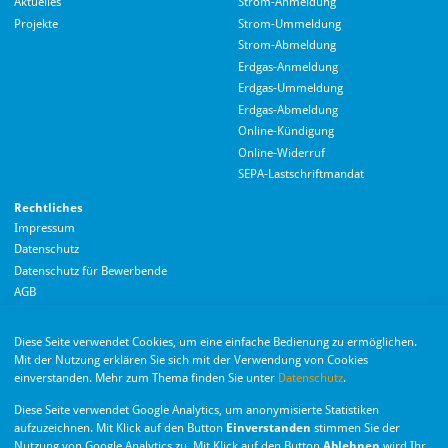
Aktuelles
Strom-Anmeldung
Projekte
Strom-Ummeldung
Strom-Abmeldung
Erdgas-Anmeldung
Erdgas-Ummeldung
Erdgas-Abmeldung
Hallo! Wie kann ich Ihnen helfen?
Online-Kündigung
Online-Widerruf
SEPA-Lastschriftmandat
Rechtliches
Impressum
Datenschutz
Datenschutz für Bewerbende
AGB
Barrierefreiheitserklärung
Diese Seite verwendet Cookies, um eine einfache Bedienung zu ermöglichen.
Wir nutzen Langdock zur Bereitstellung eines KI-Chatbots. Mit dem Laden des
Mit der Nutzung erklären Sie sich mit der Verwendung von Cookies
Chatbots erklären Sie sich mit der
Datenschutzerklärung von Langdock
einverstanden. Mehr zum Thema finden Sie unter
Datenschutz
.
einverstanden.
Die Monheimer Elektrizitäts- und Gas­versorgung
Diese Seite verwendet Google Analytics, um anonymisierte Statistiken
GmbH ist eine Tochter­gesellschaft der Stadt Monheim
Chatbot laden
aufzuzeichnen. Mit Klick auf den Button
Einverstanden
stimmen Sie der
am Rhein.
Nutzung von Google Analytics zu. Mit Klick auf den Button
Ablehnen
wird Ihr