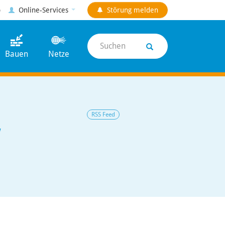
p
Online-Services
Störung
melden
Suchen
Bauen
Netze
RSS Feed
W