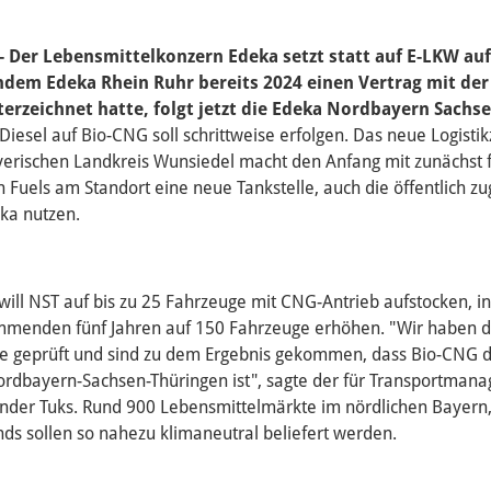
- Der Lebensmittelkonzern Edeka setzt statt auf E-LKW auf
dem Edeka Rhein Ruhr bereits 2024 einen Vertrag mit der
erzeichnet hatte, folgt jetzt die Edeka Nordbayern Sachs
Diesel auf Bio-CNG soll schrittweise erfolgen. Das neue Logisti
yerischen Landkreis Wunsiedel macht den Anfang mit zunächst
 Fuels am Standort eine neue Tankstelle, auch die öffentlich zu
ka nutzen.
will NST auf bis zu 25 Fahrzeuge mit CNG-Antrieb aufstocken, in
ommenden fünf Jahren auf 150 Fahrzeuge erhöhen. "Wir haben de
be geprüft und sind zu dem Ergebnis gekommen, dass Bio-CNG d
ordbayern-Sachsen-Thüringen ist", sagte der für Transportman
ander Tuks. Rund 900 Lebensmittelmärkte im nördlichen Bayern,
ds sollen so nahezu klimaneutral beliefert werden.