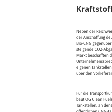
Kraftsto
Neben der Reichweit
der Anschaffung deut
Bio-CNG gegenüber D
steigende CO2-Abgab
Markt beschafften d
Unternehmenssprech
eigenen Tankstellen
über den Vorlieferan
Für die Transportku
baut OG Clean Fuels
Tankstellen, an den
öffentlichen CNG-T