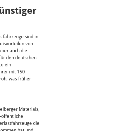
ünstiger
stfahrzeuge sind in
reisvorteilen von
aber auch die
für den deutschen
te ein
hrer mit 150
roh, was früher
elberger Materials,
-öffentliche
erlastfahrzeuge die
ernommen hat und