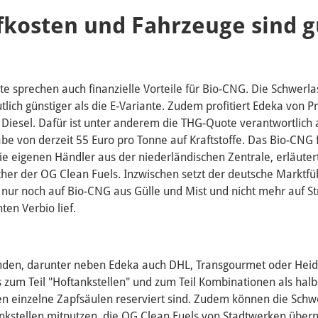
ffkosten und Fahrzeuge sind g
e sprechen auch finanzielle Vorteile für Bio-CNG. Die Schwerla
lich günstiger als die E-Variante. Zudem profitiert Edeka von P
iesel. Dafür ist unter anderem die THG-Quote verantwortlich 
e von derzeit 55 Euro pro Tonne auf Kraftstoffe. Das Bio-CNG 
ie eigenen Händler aus der niederländischen Zentrale, erläuter
er der OG Clean Fuels. Inzwischen setzt der deutsche Marktfü
 nur noch auf Bio-CNG aus Gülle und Mist und nicht mehr auf St
ten Verbio lief.
nden, darunter neben Edeka auch DHL, Transgourmet oder Heid
 zum Teil "Hoftankstellen" und zum Teil Kombinationen als halb
en einzelne Zapfsäulen reserviert sind. Zudem können die Schw
ankstellen mitnutzen, die OG Clean Fuels von Stadtwerken üb