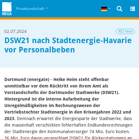
Zum Inhalt
Zum Cookiehinweis
Deutsch
Privatkundschaft
02.07.2024
RSS Feed
DSW21 nach Stadtenergie-Havarie
vor Personalbeben
Dortmund (energate) - Heike Heim steht offenbar
unmittelbar vor dem Rücktritt von ihrem Amt als
Vorstandschefin der Dortmunder Stadtwerke (DSW21).
Hintergrund ist die interne Aufarbeitung der
Unregelmäßigkeiten im Rechnungswesen der
Vertriebstochter Stadtenergie in den Krisenjahren 2022 und
2023.
Demnach erwartet die Energiesparte der Stadtwerke, dass
die massenhaft verschickten fehlerhaften Endkundenrechnungen
der Stadtenergie den Kommunalversorger 74 Mio. Euro kosten.
36 Mio. Euro davon veranschlagt DSW21 für Rückerstattungen an