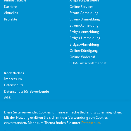
Klimastrategie
Ansprechpersonen
Karriere
Online Services
Aktuelles
Strom-Anmeldung
Projekte
Strom-Ummeldung
Strom-Abmeldung
Erdgas-Anmeldung
Erdgas-Ummeldung
Erdgas-Abmeldung
Hallo! Wie kann ich Ihnen helfen?
Online-Kündigung
Online-Widerruf
SEPA-Lastschriftmandat
Rechtliches
Impressum
Datenschutz
Datenschutz für Bewerbende
AGB
Barrierefreiheitserklärung
Diese Seite verwendet Cookies, um eine einfache Bedienung zu ermöglichen.
Wir nutzen Langdock zur Bereitstellung eines KI-Chatbots. Mit dem Laden des
Mit der Nutzung erklären Sie sich mit der Verwendung von Cookies
Chatbots erklären Sie sich mit der
Datenschutzerklärung von Langdock
einverstanden. Mehr zum Thema finden Sie unter
Datenschutz
.
einverstanden.
Die Monheimer Elektrizitäts- und Gas­versorgung