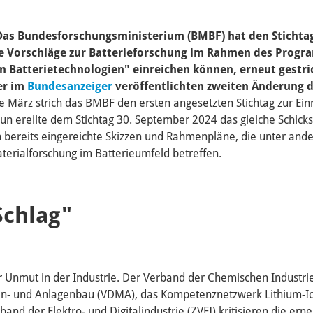
 Das Bundesforschungsministerium (BMBF) hat den Stichta
 Vorschläge zur Batterieforschung im Rahmen des Prog
n Batterietechnologien" einreichen können, erneut gestri
er im
Bundesanzeiger
veröffentlichten zweiten Änderung de
e März strich das BMBF den ersten angesetzten Stichtag zur Ei
nun ereilte dem Stichtag 30. September 2024 das gleiche Schick
h bereits eingereichte Skizzen und Rahmenpläne, die unter and
terialforschung im Batterieumfeld betreffen.
Schlag"
ür Unmut in der Industrie. Der Verband der Chemischen Industri
n- und Anlagenbau (VDMA), das Kompetenznetzwerk Lithium-I
band der Elektro- und Digitalindustrie (ZVEI) kritisieren die ern