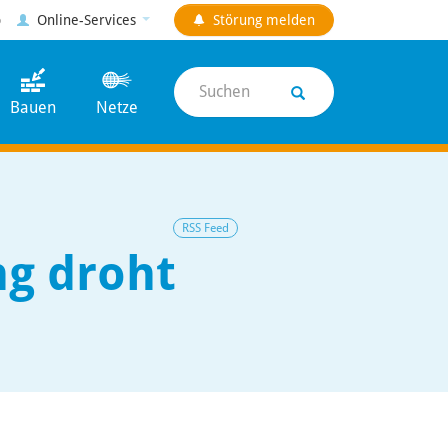
p
Online-Services
Störung
melden
Suchen
Bauen
Netze
RSS Feed
ng droht