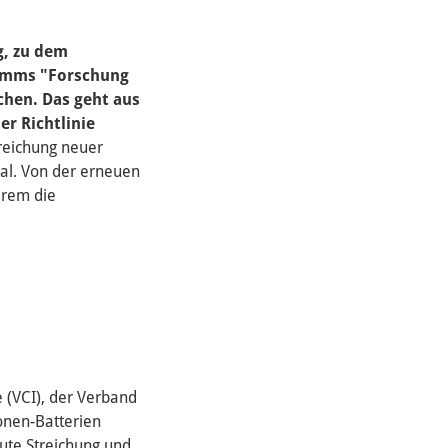
g, zu dem
ramms "Forschung
chen. Das geht aus
r Richtlinie
nreichung neuer
sal. Von der erneuen
erem die
e (VCI), der Verband
onen-Batterien
eute Streichung und