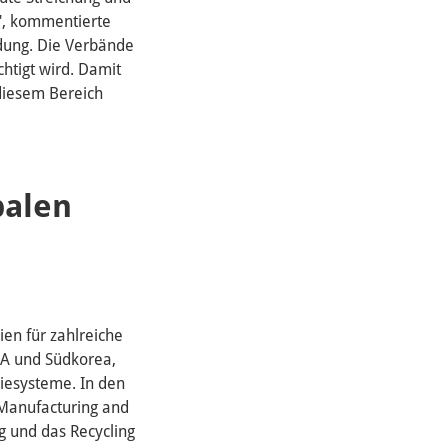
g", kommentierte
idung. Die Verbände
chtigt wird. Damit
diesem Bereich
balen
en für zahlreiche
SA und Südkorea,
iesysteme. In den
 Manufacturing and
ng und das Recycling