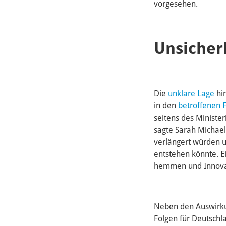
vorgesehen.
Unsicher
Die
unklare Lage
hin
in den
betroffenen 
seitens des Ministe
sagte Sarah Michaeli
verlängert würden 
entstehen könnte. E
hemmen und Innovat
Neben den Auswirku
Folgen für Deutschla