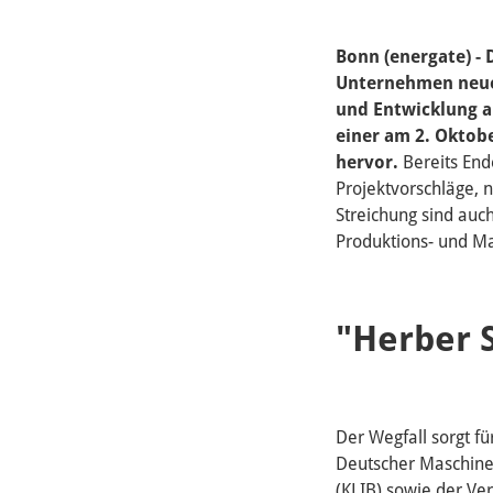
Bonn (energate) -
Unternehmen neue
und Entwicklung a
einer am 2. Oktob
hervor.
Bereits End
Projektvorschläge, 
Streichung sind auc
Produktions- und Ma
"Herber 
Der Wegfall sorgt f
Deutscher Maschine
(KLIB) sowie der Ver