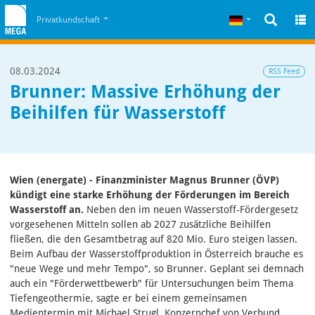
Zum Inhalt
Zum Cookiehinweis
Deutsch
Privatkundschaft
08.03.2024
RSS Feed
Brunner: Massive Erhöhung der
Beihilfen für Wasserstoff
Wien (energate) - Finanzminister Magnus Brunner (ÖVP)
kündigt eine starke Erhöhung der Förderungen im Bereich
Wasserstoff an.
Neben den im neuen Wasserstoff-Fördergesetz
vorgesehenen Mitteln sollen ab 2027 zusätzliche Beihilfen
fließen, die den Gesamtbetrag auf 820 Mio. Euro steigen lassen.
Beim Aufbau der Wasserstoffproduktion in Österreich brauche es
"neue Wege und mehr Tempo", so Brunner. Geplant sei demnach
auch ein "Förderwettbewerb" für Untersuchungen beim Thema
Tiefengeothermie, sagte er bei einem gemeinsamen
Medientermin mit Michael Strugl, Konzernchef von Verbund.