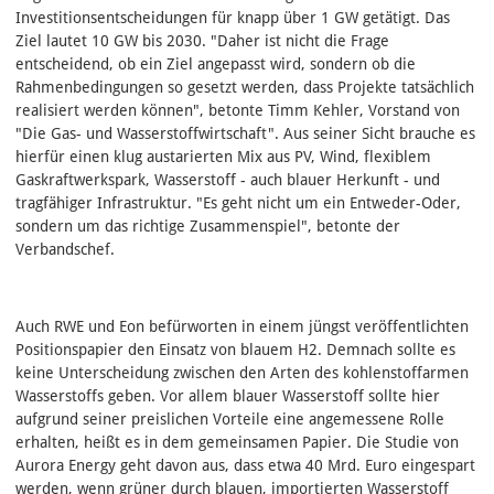
Investitionsentscheidungen für knapp über 1 GW getätigt. Das
Ziel lautet 10 GW bis 2030. "Daher ist nicht die Frage
entscheidend, ob ein Ziel angepasst wird, sondern ob die
Rahmenbedingungen so gesetzt werden, dass Projekte tatsächlich
realisiert werden können", betonte Timm Kehler, Vorstand von
"Die Gas- und Wasserstoffwirtschaft". Aus seiner Sicht brauche es
hierfür einen klug austarierten Mix aus PV, Wind, flexiblem
Gaskraftwerkspark, Wasserstoff - auch blauer Herkunft - und
tragfähiger Infrastruktur. "Es geht nicht um ein Entweder-Oder,
sondern um das richtige Zusammenspiel", betonte der
Verbandschef.
Auch RWE und Eon befürworten in einem jüngst veröffentlichten
Positionspapier den Einsatz von blauem H2. Demnach sollte es
keine Unterscheidung zwischen den Arten des kohlenstoffarmen
Wasserstoffs geben. Vor allem blauer Wasserstoff sollte hier
aufgrund seiner preislichen Vorteile eine angemessene Rolle
erhalten, heißt es in dem gemeinsamen Papier. Die Studie von
Aurora Energy geht davon aus, dass etwa 40 Mrd. Euro eingespart
werden, wenn grüner durch blauen, importierten Wasserstoff