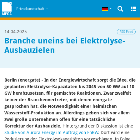
Zum Inhalt
Zum Cookiehinweis
Deutsch
Privatkundschaft
14.04.2025
RSS Feed
Branche uneins bei Elektrolyse-
Ausbauzielen
Berlin (energate) - In der Energiewirtschaft sorgt die Idee, die
geplanten Elektrolyse-Kapazitäten bis 2045 von 50 GW auf 10
GW herabzusetzen, für gemischte Reaktionen. Zwar zweifelt
keiner der Branchenvertreter, mit denen energate
gesprochen hat, die Notwendigkeit einer heimischen
Wasserstoff-Produktion an. Allerdings geben sich vor allem
zwei große Unternehmen offen für eine tatsächliche
Korrektur der Ausbauziele.
Hintergrund der Diskussion ist eine
Studie von Aurora Energy im Auftrag von EnBW
. Dort wird eine
Reduzierung der Elektrolysekapazitäten vorgeschlagen. In Folge