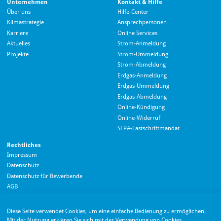
Unternehmen
Kontakt & Hilfe
Über uns
Hilfe-Center
Klimastrategie
Ansprechpersonen
Karriere
Online Services
Aktuelles
Strom-Anmeldung
Projekte
Strom-Ummeldung
Strom-Abmeldung
Erdgas-Anmeldung
Erdgas-Ummeldung
Erdgas-Abmeldung
Hallo! Wie kann ich Ihnen helfen?
Online-Kündigung
Online-Widerruf
SEPA-Lastschriftmandat
Rechtliches
Impressum
Datenschutz
Datenschutz für Bewerbende
AGB
Barrierefreiheitserklärung
Diese Seite verwendet Cookies, um eine einfache Bedienung zu ermöglichen.
Wir nutzen Langdock zur Bereitstellung eines KI-Chatbots. Mit dem Laden des
Mit der Nutzung erklären Sie sich mit der Verwendung von Cookies