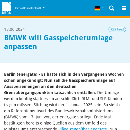
Zum Inhalt
Zum Cookiehinweis
Deutsch
Privatkundschaft
18.06.2024
RSS Feed
BMWK will Gasspeicherumlage
anpassen
Berlin (energate) - Es hatte sich in den vergangenen Wochen
schon angekündigt: Nun soll die Gasspeicherumlage auf
Ausspeisemengen an den deutschen
Grenzübergangspunkten tatsächlich entfallen.
Die Umlage
werden künftig stattdessen ausschließlich RLM- und SLP-Kunden
tragen müssen. Stichtag wird der 1. Januar 2025 sein. So sieht es
ein Referentenentwurf des Bundeswirtschaftsministeriums
(BMWK) vom 17. Juni vor, der energate vorliegt. Ende Mai
bestätigten bereits einige Quellen aus dem Umfeld des
Ministeriums entsprechende
Pläne gegenüber energate
. Nun