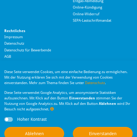
Erdgas-Abmeldung
Hallo! Wie kann ich Ihnen helfen?
Online-Kündigung
Online-Widerruf
SEPA-Lastschriftmandat
Rechtliches
Impressum
Datenschutz
Datenschutz für Bewerbende
AGB
Barrierefreiheitserklärung
Diese Seite verwendet Cookies, um eine einfache Bedienung zu ermöglichen.
Wir nutzen Langdock zur Bereitstellung eines KI-Chatbots. Mit dem Laden des
Mit der Nutzung erklären Sie sich mit der Verwendung von Cookies
Chatbots erklären Sie sich mit der
Datenschutzerklärung von Langdock
einverstanden. Mehr zum Thema finden Sie unter
Datenschutz
.
einverstanden.
Die Monheimer Elektrizitäts- und Gas­versorgung
Diese Seite verwendet Google Analytics, um anonymisierte Statistiken
GmbH ist eine Tochter­gesellschaft der Stadt Monheim
Chatbot laden
aufzuzeichnen. Mit Klick auf den Button
Einverstanden
stimmen Sie der
am Rhein.
Nutzung von Google Analytics zu. Mit Klick auf den Button
Ablehnen
wird Ihr
Besuch nicht aufgezeichnet.
Nachr
Hoher Kontrast
Privatsphäre-Einstellungen
Dieser Chatbot basiert auf Künstlicher Intelligenz (KI). KI-generierte Antworten
Ablehnen
Einverstanden
können Fehler enthalten. Weitere Informationen zur Nutzung finden Sie unter