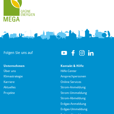
Folgen Sie uns auf
Unternehmen
Kontakt & Hilfe
Über uns
Hilfe-Center
Klimastrategie
Ansprechpersonen
Karriere
Online Services
Aktuelles
Strom-Anmeldung
Projekte
Strom-Ummeldung
Strom-Abmeldung
Erdgas-Anmeldung
Erdgas-Ummeldung