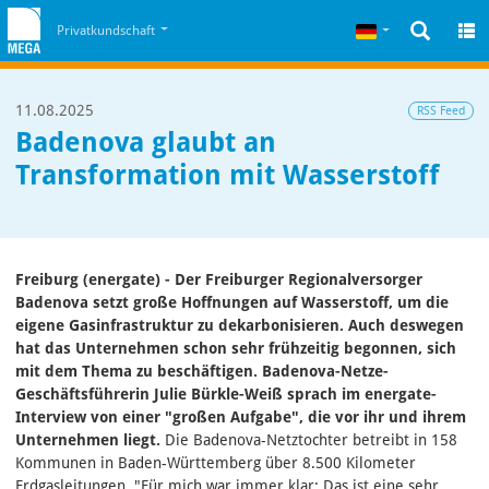
Zum Inhalt
Zum Cookiehinweis
Deutsch
Privatkundschaft
11.08.2025
RSS Feed
Badenova glaubt an
Transformation mit Wasserstoff
Freiburg (energate) - Der Freiburger Regionalversorger
Badenova setzt große Hoffnungen auf Wasserstoff, um die
eigene Gasinfrastruktur zu dekarbonisieren. Auch deswegen
hat das Unternehmen schon sehr frühzeitig begonnen, sich
mit dem Thema zu beschäftigen. Badenova-Netze-
Geschäftsführerin Julie Bürkle-Weiß sprach im energate-
Interview von einer "großen Aufgabe", die vor ihr und ihrem
Unternehmen liegt.
Die Badenova-Netztochter betreibt in 158
Kommunen in Baden-Württemberg über 8.500 Kilometer
Erdgasleitungen. "Für mich war immer klar: Das ist eine sehr