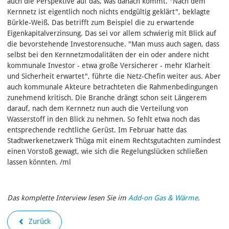
auch die Perspektive auf das, was danach kommt. "Nach dem
Kernnetz ist eigentlich noch nichts endgültig geklärt", beklagte
Bürkle-Weiß. Das betrifft zum Beispiel die zu erwartende
Eigenkapitalverzinsung. Das sei vor allem schwierig mit Blick auf
die bevorstehende Investorensuche. "Man muss auch sagen, dass
selbst bei den Kernnetzmodalitäten der ein oder andere nicht
kommunale Investor - etwa große Versicherer - mehr Klarheit
und Sicherheit erwartet", führte die Netz-Chefin weiter aus. Aber
auch kommunale Akteure betrachteten die Rahmenbedingungen
zunehmend kritisch. Die Branche drängt schon seit Längerem
darauf, nach dem Kernnetz nun auch die Verteilung von
Wasserstoff in den Blick zu nehmen.
So fehlt etwa noch das
entsprechende rechtliche Gerüst. Im Februar hatte das
Stadtwerkenetzwerk Thüga mit einem Rechtsgutachten zumindest
einen Vorstoß gewagt, wie sich die Regelungslücken schließen
lassen könnten. /ml
Das komplette Interview lesen Sie im
Add-on Gas & Wärme
.
Zurück