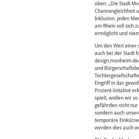
oben: „Die Stadt Mon
Chancengleichheit u
Inklusion, jeden Me
am Rhein soll sich z
ermöglicht und nie
Um den Wert einer 
auch bei der Stadt 
design.monheim.de/o
und Bürgerschaftsbe
Tochtergesellschaft
Eingriff in das gewo
Prozent-Initative er
spielt, wollen wir s
gefährden nicht nur
sondern auch unser
temporäre Einkürzen 
werden dies auch wei