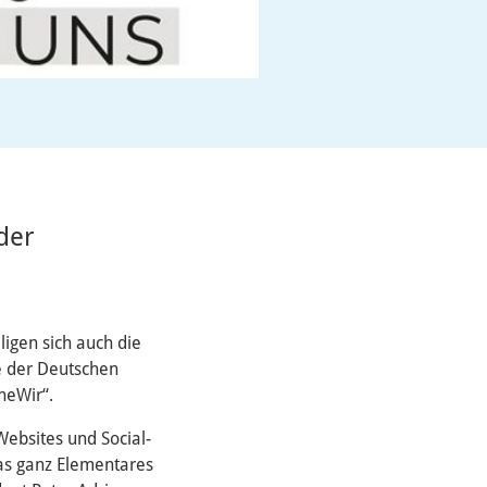
der
gen sich auch die
e der Deutschen
neWir“.
ebsites und Social-
as ganz Elementares