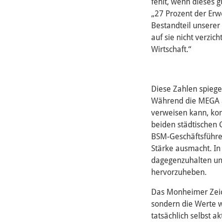
fehlt, wenn dieses g
„27 Prozent der Erw
Bestandteil unserer
auf sie nicht verzi
Wirtschaft.“
Diese Zahlen spiegel
Während die MEGA al
verweisen kann, ko
beiden städtischen 
BSM-Geschäftsführer 
Stärke ausmacht. In
dagegenzuhalten und
hervorzuheben.
Das Monheimer Zeich
sondern die Werte w
tatsächlich selbst a