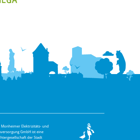
 Monheimer Elektrizitäts- und
s­versorgung GmbH ist eine
hter­gesellschaft der Stadt