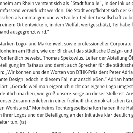
heim am Rhein versteht sich als `Stadt für alle´, in der Inklus
mfassend verwirklicht werden. Die Stadt verpflichtet sich der 
nschen als einmaligen und wertvollen Teil der Gesellschaft zu 
u einem Ort entwickeln, in dem Vielfalt wertgeschätzt, Teilhabe f
mand ausgegrenzt wird.“
starken Logo- und Markenwelt sowie professioneller Corporat
Monheim am Rhein, wie der Blick auf das städtische Design- un
effentlich beweist. Thomas Spekowius, Leiter der Abteilung Öff
teiligung im Rathaus und damit auch Sprecher für die städtisch
en: „Wir können uns den Worten von DIHK-Präsident Peter Adria
hnte Design jedoch in diesem Fall nur anschließen.“ Adrian hatt
klärt: „Gerade weil man eigentlich nicht das eigene Logo umgest
o deutlich machen, wie groß unsere Sorge an dieser Stelle ist. 
 unser Zusammenleben in einer freiheitlich-demokratischen G
en Wohlstand.“ Monheims Tochtergesellschaften haben ihre Hal
ihrer Logos und der Beteiligung an der Initiative klar deutlich
ter tun. (ts)