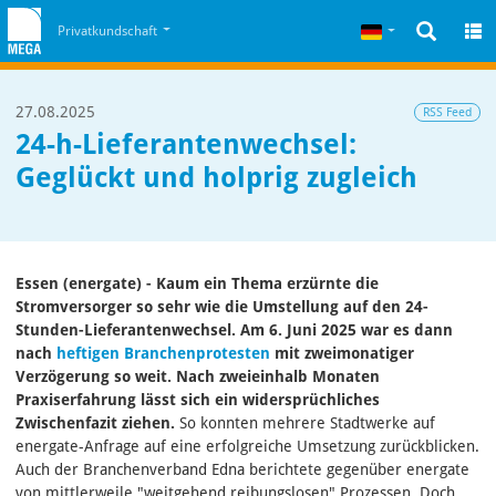
Zum Inhalt
Zum Cookiehinweis
Deutsch
Privatkundschaft
27.08.2025
RSS Feed
24-h-Lieferantenwechsel:
Geglückt und holprig zugleich
Essen (energate) - Kaum ein Thema erzürnte die
Stromversorger so sehr wie die Umstellung auf den 24-
Stunden-Lieferantenwechsel. Am 6. Juni 2025 war es dann
nach
heftigen Branchenprotesten
mit zweimonatiger
Verzögerung so weit. Nach zweieinhalb Monaten
Praxiserfahrung lässt sich ein widersprüchliches
Zwischenfazit ziehen.
So konnten mehrere Stadtwerke auf
energate-Anfrage auf eine erfolgreiche Umsetzung zurückblicken.
Auch der Branchenverband Edna berichtete gegenüber energate
von mittlerweile "weitgehend reibungslosen" Prozessen. Doch