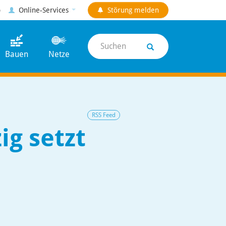
p
Online-Services
Störung
melden
Suchen
Bauen
Netze
RSS Feed
g setzt