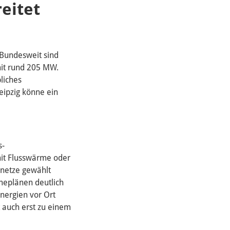
eitet
 Bundesweit sind
mit rund 205 MW.
liches
eipzig könne ein
s-
it Flusswärme oder
enetze gewählt
meplänen deutlich
nergien vor Ort
t auch erst zu einem