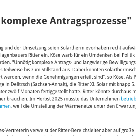
 komplexe Antragsprozesse"
g und der Umsetzung seien Solarthermievorhaben recht aufwä
nlagenbauers Ritter ein. Köse warb für ein Umdenken bei Politik
en. "Unnötig komplexe Antrags- und langwierige Bewilligung
xis teilweise bis zum Stillstand aus. Dabei könnten solarthermi
ert werden, wenn die Genehmigungen erteilt sind", so Köse. Als P
ge in Delitzsch (Sachsen-Anhalt), die Ritter XL Solar mit knapp
nter zwölf Monaten fertiggestellt hatte. Ritter könnte durchaus
cher brauchen. Im Herbst 2025 musste das Unternehmen
betrie
ehmen
, weil die Umstellung der Wärmenetze unter den Erwartun
tes-Vertreterin verweist der Ritter-Bereichsleiter aber auf gro