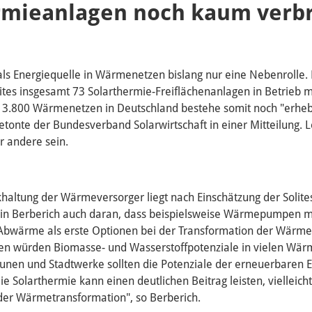
rmieanlagen noch kaum verbr
 als Energiequelle in Wärmenetzen bislang nur eine Nebenrolle.
ites insgesamt 73 Solarthermie-Freiflächenanlagen in Betrieb 
d 3.800 Wärmenetzen in Deutschland bestehe somit noch "erheb
etonte der Bundesverband Solarwirtschaft in einer Mitteilung. L
ür andere sein.
khaltung der Wärmeversorger liegt nach Einschätzung der Solite
in Berberich auch daran, dass beispielsweise Wärmepumpen m
 Abwärme als erste Optionen bei der Transformation der Wärm
n würden Biomasse- und Wasserstoffpotenziale in vielen Wär
nen und Stadtwerke sollten die Potenziale der erneuerbaren E
e Solarthermie kann einen deutlichen Beitrag leisten, vielleich
der Wärmetransformation", so Berberich.