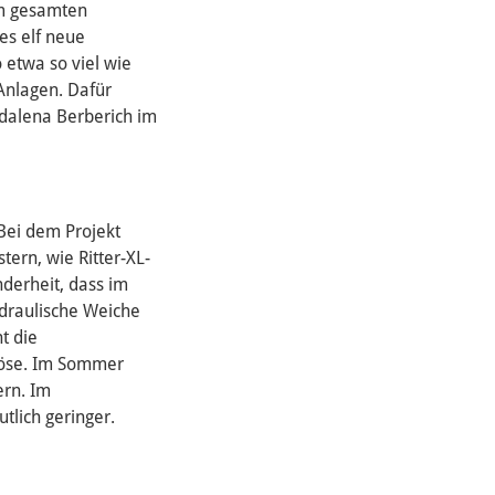
Im gesamten
es elf neue
 etwa so viel wie
 Anlagen. Dafür
gdalena Berberich im
 Bei dem Projekt
ern, wie Ritter-XL-
nderheit, dass im
ydraulische Weiche
t die
 Köse. Im Sommer
ern. Im
tlich geringer.