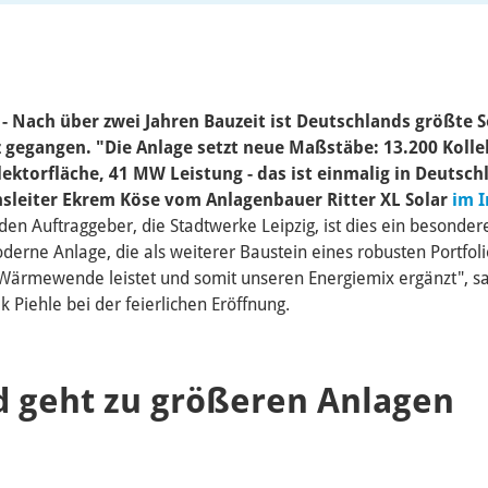
 - Nach über zwei Jahren Bauzeit ist Deutschlands größte
z gegangen. "Die Anlage setzt neue Maßstäbe: 13.200 Kolle
ktorfläche, 41 MW Leistung - das ist einmalig in Deutsch
hsleiter Ekrem Köse vom Anlagenbauer Ritter XL Solar
im I
 den Auftraggeber,
die Stadtwerke Leipzig, ist dies ein besondere
oderne Anlage, die als weiterer Baustein eines robusten Portfol
s Wärmewende leistet und somit unseren Energiemix ergänzt", s
 Piehle bei der feierlichen Eröffnung.
d geht zu größeren Anlagen