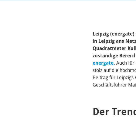
Leipzig (energate)
in Leipzig ans Net
Quadratmeter Kolle
zuständige Bereic
energate
.
Auch für
stolz auf die hochm
Beitrag für Leipzig
Geschäftsführer Maik
Der Tren