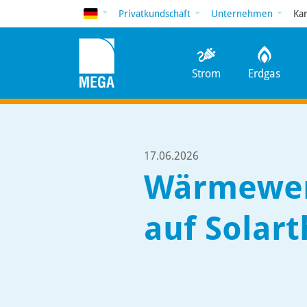
Deutsch
Privatkundschaft
Unternehmen
Ka
Strom
Erdgas
17.06.2026
Wärmewend
auf Solar