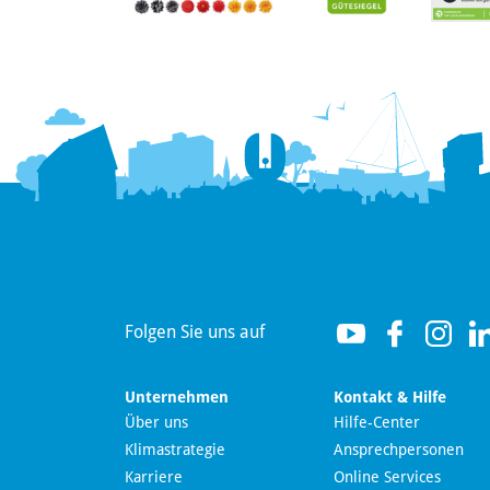
Hallo! Wie kann ich Ihnen
helfen?
Folgen Sie uns auf
Unternehmen
Kontakt & Hilfe
Über uns
Hilfe-Center
Klimastrategie
Ansprechpersonen
Wir nutzen Langdock zur Bereitstellung eines KI-
Karriere
Online Services
Chatbots. Mit dem Laden des Chatbots erklären Sie