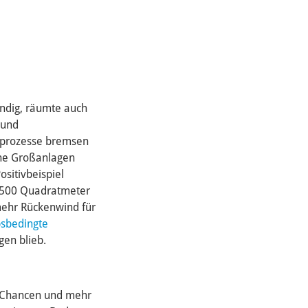
ndig, räumte auch
 und
sprozesse bremsen
sche Großanlagen
ositivbeispiel
 5.500 Quadratmeter
 mehr Rückenwind für
bsbedingte
gen blieb.
ße Chancen und mehr