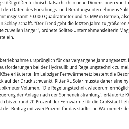
ig stößt größentechnisch tatsächlich in neue Dimensionen vor. 
ut den Daten des Forschungs- und Beratungsunternehmens Solit
mit insgesamt 70.000 Quadratmeter und 43 MW in Betrieb, also
nen Schlag schafft. "Der Trend geht die letzten Jahre zu größeren
te zuweilen länger", ordnete Solites-Unternehmensleiterin Ma
te ein.
Inbetriebnahme ursprünglich für das vergangene Jahr angesetzt.
ausforderungen bei der Hydraulik und Regelungstechnik zu meist
r Köse erläuterte. Im Leipziger Fernwärmenetz besteht die Beso
cklauf der Druck schwankt. Ritter XL Solar musste daher eine h
ubikmeter Volumen. "Die Regelungstechnik wiederum ermöglich
euerung der Anlage nach der Sonneneinstrahlung", erläuterte
ich bis zu rund 20 Prozent der Fernwärme für die Großstadt lief
st der Beitrag mit zwei Prozent für das städtische Wärmenetz deu