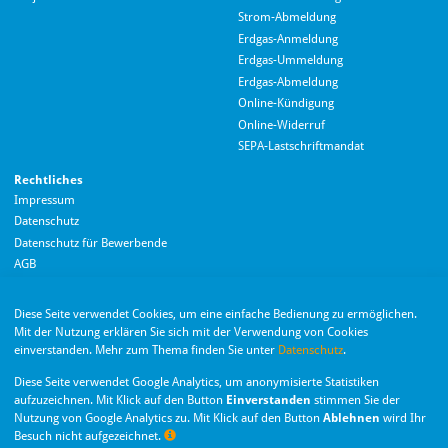
Strom-Abmeldung
Erdgas-Anmeldung
Erdgas-Ummeldung
Erdgas-Abmeldung
Hallo! Wie kann ich Ihnen helfen?
Online-Kündigung
Online-Widerruf
SEPA-Lastschriftmandat
Rechtliches
Impressum
Datenschutz
Datenschutz für Bewerbende
AGB
Barrierefreiheitserklärung
Diese Seite verwendet Cookies, um eine einfache Bedienung zu ermöglichen.
Wir nutzen Langdock zur Bereitstellung eines KI-Chatbots. Mit dem Laden des
Mit der Nutzung erklären Sie sich mit der Verwendung von Cookies
Chatbots erklären Sie sich mit der
Datenschutzerklärung von Langdock
einverstanden. Mehr zum Thema finden Sie unter
Datenschutz
.
einverstanden.
Die Monheimer Elektrizitäts- und Gas­versorgung
Diese Seite verwendet Google Analytics, um anonymisierte Statistiken
GmbH ist eine Tochter­gesellschaft der Stadt Monheim
Chatbot laden
aufzuzeichnen. Mit Klick auf den Button
Einverstanden
stimmen Sie der
am Rhein.
Nutzung von Google Analytics zu. Mit Klick auf den Button
Ablehnen
wird Ihr
Besuch nicht aufgezeichnet.