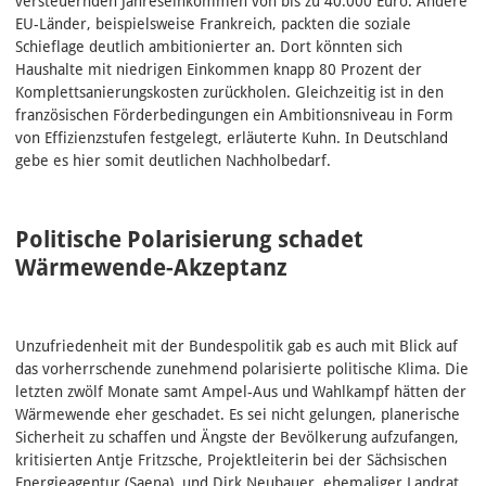
versteuernden Jahreseinkommen von bis zu 40.000 Euro. Andere
EU-Länder, beispielsweise Frankreich, packten die soziale
Schieflage deutlich ambitionierter an. Dort könnten sich
Haushalte mit niedrigen Einkommen knapp 80 Prozent der
Komplettsanierungskosten zurückholen. Gleichzeitig ist in den
französischen Förderbedingungen ein Ambitionsniveau in Form
von Effizienzstufen festgelegt, erläuterte Kuhn. In Deutschland
gebe es hier somit deutlichen Nachholbedarf.
Politische Polarisierung schadet
Wärmewende-Akzeptanz
Unzufriedenheit mit der Bundespolitik gab es auch mit Blick auf
das vorherrschende zunehmend polarisierte politische Klima. Die
letzten zwölf Monate samt Ampel-Aus und Wahlkampf hätten der
Wärmewende eher geschadet. Es sei nicht gelungen, planerische
Sicherheit zu schaffen und Ängste der Bevölkerung aufzufangen,
kritisierten Antje Fritzsche, Projektleiterin bei der Sächsischen
Energieagentur (Saena), und Dirk Neubauer, ehemaliger Landrat