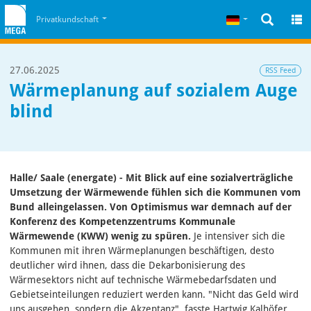
Zum Inhalt
Zum Cookiehinweis
Deutsch
Privatkundschaft
27.06.2025
RSS Feed
Wärmeplanung auf sozialem Auge
blind
Halle/ Saale (energate) - Mit Blick auf eine sozialverträgliche
Umsetzung der Wärmewende fühlen sich die Kommunen vom
Bund alleingelassen. Von Optimismus war demnach auf der
Konferenz des Kompetenzzentrums Kommunale
Wärmewende (KWW) wenig zu spüren.
Je intensiver sich die
Kommunen mit ihren Wärmeplanungen beschäftigen, desto
deutlicher wird ihnen, dass die Dekarbonisierung des
Wärmesektors nicht auf technische Wärmebedarfsdaten und
Gebietseinteilungen reduziert werden kann. "Nicht das Geld wird
uns ausgehen, sondern die Akzeptanz", fasste Hartwig Kalhöfer,