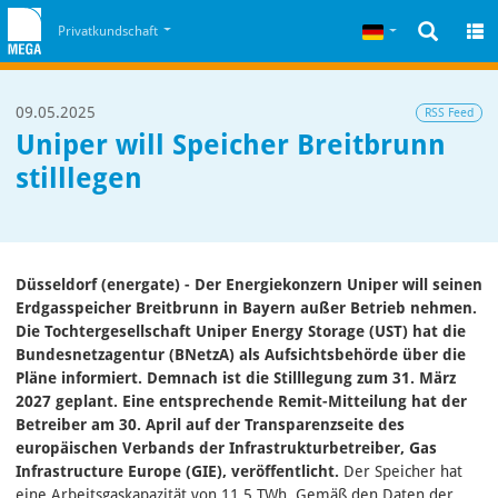
Zum Inhalt
Zum Cookiehinweis
Deutsch
Privatkundschaft
09.05.2025
RSS Feed
Uniper will Speicher Breitbrunn
stilllegen
Düsseldorf (energate) - Der Energiekonzern Uniper will seinen
Erdgasspeicher Breitbrunn in Bayern außer Betrieb nehmen.
Die Tochtergesellschaft Uniper Energy Storage (UST) hat die
Bundesnetzagentur (BNetzA) als Aufsichtsbehörde über die
Pläne informiert. Demnach ist die Stilllegung zum 31. März
2027 geplant. Eine entsprechende Remit-Mitteilung hat der
Betreiber am 30. April auf der Transparenzseite des
europäischen Verbands der Infrastrukturbetreiber, Gas
Infrastructure Europe (GIE), veröffentlicht.
Der Speicher hat
eine Arbeitsgaskapazität von 11,5 TWh. Gemäß den Daten der