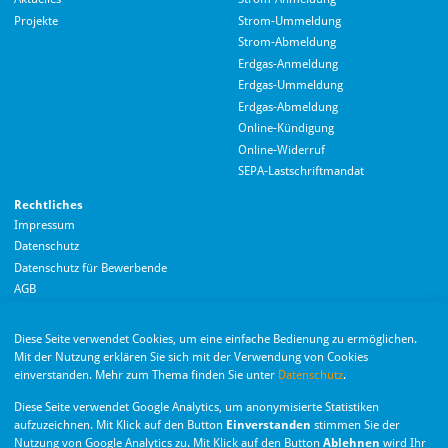
Projekte
Strom-Ummeldung
Strom-Abmeldung
Erdgas-Anmeldung
Erdgas-Ummeldung
Erdgas-Abmeldung
Hallo! Wie kann ich Ihnen helfen?
Online-Kündigung
Online-Widerruf
SEPA-Lastschriftmandat
Rechtliches
Impressum
Datenschutz
Datenschutz für Bewerbende
AGB
Barrierefreiheitserklärung
Diese Seite verwendet Cookies, um eine einfache Bedienung zu ermöglichen.
Wir nutzen Langdock zur Bereitstellung eines KI-Chatbots. Mit dem Laden des
Mit der Nutzung erklären Sie sich mit der Verwendung von Cookies
Chatbots erklären Sie sich mit der
Datenschutzerklärung von Langdock
einverstanden. Mehr zum Thema finden Sie unter
Datenschutz
.
einverstanden.
Die Monheimer Elektrizitäts- und Gas­versorgung
Diese Seite verwendet Google Analytics, um anonymisierte Statistiken
GmbH ist eine Tochter­gesellschaft der Stadt Monheim
Chatbot laden
aufzuzeichnen. Mit Klick auf den Button
Einverstanden
stimmen Sie der
am Rhein.
Nutzung von Google Analytics zu. Mit Klick auf den Button
Ablehnen
wird Ihr