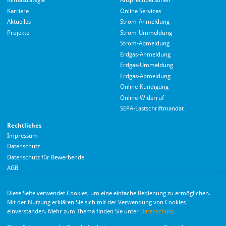
Klimastrategie
Ansprechpersonen
Karriere
Online Services
Aktuelles
Strom-Anmeldung
Projekte
Strom-Ummeldung
Strom-Abmeldung
Erdgas-Anmeldung
Erdgas-Ummeldung
Erdgas-Abmeldung
Hallo! Wie kann ich Ihnen helfen?
Online-Kündigung
Online-Widerruf
SEPA-Lastschriftmandat
Rechtliches
Impressum
Datenschutz
Datenschutz für Bewerbende
AGB
Barrierefreiheitserklärung
Diese Seite verwendet Cookies, um eine einfache Bedienung zu ermöglichen.
Wir nutzen Langdock zur Bereitstellung eines KI-Chatbots. Mit dem Laden des
Mit der Nutzung erklären Sie sich mit der Verwendung von Cookies
Chatbots erklären Sie sich mit der
Datenschutzerklärung von Langdock
einverstanden. Mehr zum Thema finden Sie unter
Datenschutz
.
einverstanden.
Die Monheimer Elektrizitäts- und Gas­versorgung