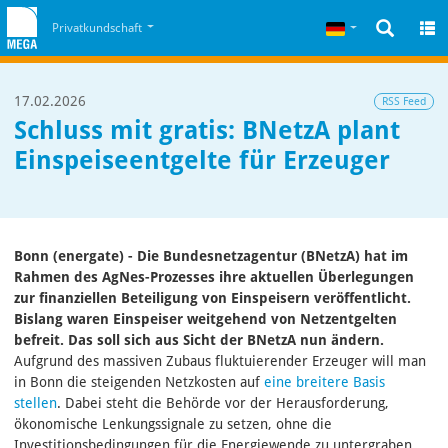
Zum Inhalt
Zum Cookiehinweis
Deutsch
Privatkundschaft
17.02.2026
RSS Feed
Schluss mit gratis: BNetzA plant
Einspeiseentgelte für Erzeuger
Bonn (energate) - Die Bundesnetzagentur (BNetzA) hat im
Rahmen des AgNes-Prozesses ihre aktuellen Überlegungen
zur finanziellen Beteiligung von Einspeisern veröffentlicht.
Bislang waren Einspeiser weitgehend von Netzentgelten
befreit. Das soll sich aus Sicht der BNetzA nun ändern.
Aufgrund des massiven Zubaus fluktuierender Erzeuger will man
in Bonn die steigenden Netzkosten auf
eine breitere Basis
stellen
. Dabei steht die Behörde vor der Herausforderung,
ökonomische Lenkungssignale zu setzen, ohne die
Investitionsbedingungen für die Energiewende zu untergraben.