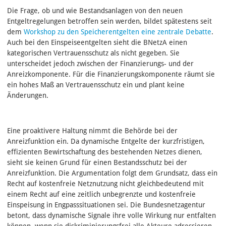
Die Frage, ob und wie Bestandsanlagen von den neuen
Entgeltregelungen betroffen sein werden, bildet spätestens seit
dem
Workshop zu den Speicherentgelten eine zentrale Debatte
.
Auch bei den Einspeiseentgelten sieht die BNetzA einen
kategorischen Vertrauensschutz als nicht gegeben. Sie
unterscheidet jedoch zwischen der Finanzierungs- und der
Anreizkomponente. Für die Finanzierungskomponente räumt sie
ein hohes Maß an Vertrauensschutz ein und plant keine
Änderungen.
Eine proaktivere Haltung nimmt die Behörde bei der
Anreizfunktion ein. Da dynamische Entgelte der kurzfristigen,
effizienten Bewirtschaftung des bestehenden Netzes dienen,
sieht sie keinen Grund für einen Bestandsschutz bei der
Anreizfunktion. Die Argumentation folgt dem Grundsatz, dass ein
Recht auf kostenfreie Netznutzung nicht gleichbedeutend mit
einem Recht auf eine zeitlich unbegrenzte und kostenfreie
Einspeisung in Engpasssituationen sei. Die Bundesnetzagentur
betont, dass dynamische Signale ihre volle Wirkung nur entfalten
können, wenn sie diskriminierungsfrei alle Akteure adressieren,