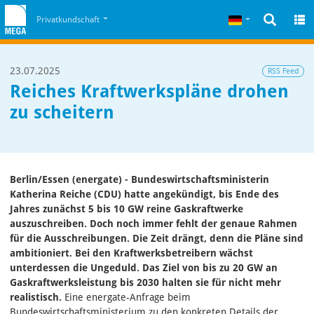
Zum Inhalt
Zum Cookiehinweis
Deutsch
Privatkundschaft
23.07.2025
RSS Feed
Reiches Kraftwerkspläne drohen
zu scheitern
Berlin/Essen (energate) - Bundeswirtschaftsministerin
Katherina Reiche (CDU) hatte angekündigt, bis Ende des
Jahres zunächst 5 bis 10 GW reine Gaskraftwerke
auszuschreiben. Doch noch immer fehlt der genaue Rahmen
für die Ausschreibungen. Die Zeit drängt, denn die Pläne sind
ambitioniert. Bei den Kraftwerksbetreibern wächst
unterdessen die Ungeduld. Das Ziel von bis zu 20 GW an
Gaskraftwerksleistung bis 2030 halten sie für nicht mehr
realistisch.
Eine energate-Anfrage beim
Bundeswirtschaftsministerium zu den konkreten Details der