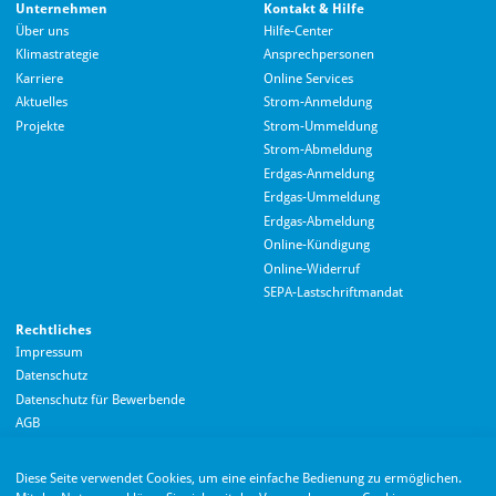
Unternehmen
Kontakt & Hilfe
Über uns
Hilfe-Center
Klimastrategie
Ansprechpersonen
Karriere
Online Services
Aktuelles
Strom-Anmeldung
Projekte
Strom-Ummeldung
Strom-Abmeldung
Erdgas-Anmeldung
Erdgas-Ummeldung
Erdgas-Abmeldung
Hallo! Wie kann ich Ihnen helfen?
Online-Kündigung
Online-Widerruf
SEPA-Lastschriftmandat
Rechtliches
Impressum
Datenschutz
Datenschutz für Bewerbende
AGB
Barrierefreiheitserklärung
Diese Seite verwendet Cookies, um eine einfache Bedienung zu ermöglichen.
Wir nutzen Langdock zur Bereitstellung eines KI-Chatbots. Mit dem Laden des