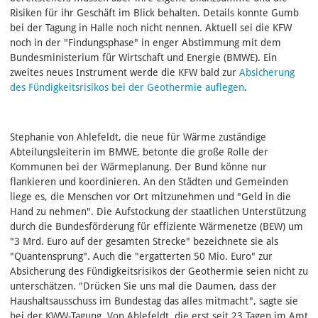
Risiken für ihr Geschäft im Blick behalten. Details konnte Gumb
bei der Tagung in Halle noch nicht nennen. Aktuell sei die KFW
noch in der "Findungsphase" in enger Abstimmung mit dem
Bundesministerium für Wirtschaft und Energie (BMWE). Ein
zweites neues Instrument werde die KFW bald zur
Absicherung
des Fündigkeitsrisikos bei der Geothermie auflegen
.
Stephanie von Ahlefeldt, die neue für Wärme zuständige
Abteilungsleiterin im BMWE, betonte die große Rolle der
Kommunen bei der Wärmeplanung. Der Bund könne nur
flankieren und koordinieren. An den Städten und Gemeinden
liege es, die Menschen vor Ort mitzunehmen und "Geld in die
Hand zu nehmen". Die Aufstockung der staatlichen Unterstützung
durch die Bundesförderung für effiziente Wärmenetze (BEW) um
"3 Mrd. Euro auf der gesamten Strecke" bezeichnete sie als
"Quantensprung". Auch die "ergatterten 50 Mio. Euro" zur
Absicherung des Fündigkeitsrisikos der Geothermie seien nicht zu
unterschätzen. "Drücken Sie uns mal die Daumen, dass der
Haushaltsausschuss im Bundestag das alles mitmacht", sagte sie
bei der KWW-Tagung. Von Ahlefeldt, die erst seit 23 Tagen im Amt