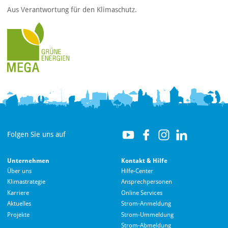
Aus Verantwortung für den Klimaschutz.
Folgen Sie uns auf
Unternehmen
Kontakt & Hilfe
Über uns
Hilfe-Center
Klimastrategie
Ansprechpersonen
Karriere
Online Services
Aktuelles
Strom-Anmeldung
Projekte
Strom-Ummeldung
Strom-Abmeldung