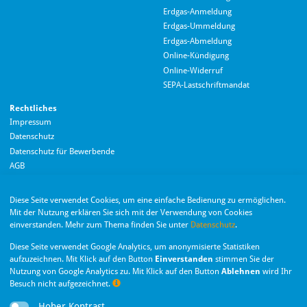
Erdgas-Anmeldung
Erdgas-Ummeldung
Erdgas-Abmeldung
Hallo! Wie kann ich Ihnen helfen?
Online-Kündigung
Online-Widerruf
SEPA-Lastschriftmandat
Rechtliches
Impressum
Datenschutz
Datenschutz für Bewerbende
AGB
Barrierefreiheitserklärung
Diese Seite verwendet Cookies, um eine einfache Bedienung zu ermöglichen.
Wir nutzen Langdock zur Bereitstellung eines KI-Chatbots. Mit dem Laden des
Mit der Nutzung erklären Sie sich mit der Verwendung von Cookies
Chatbots erklären Sie sich mit der
Datenschutzerklärung von Langdock
einverstanden. Mehr zum Thema finden Sie unter
Datenschutz
.
einverstanden.
Die Monheimer Elektrizitäts- und Gas­versorgung
Diese Seite verwendet Google Analytics, um anonymisierte Statistiken
GmbH ist eine Tochter­gesellschaft der Stadt Monheim
Chatbot laden
aufzuzeichnen. Mit Klick auf den Button
Einverstanden
stimmen Sie der
am Rhein.
Nutzung von Google Analytics zu. Mit Klick auf den Button
Ablehnen
wird Ihr
Besuch nicht aufgezeichnet.
Nachr
Hoher Kontrast