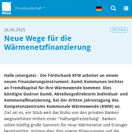
Zum Inhalt
Zum Cookiehinweis
Deutsch
Privatkundschaft
26.06.2025
RSS Feed
Neue Wege für die
Wärmenetzfinanzierung
Halle (energate) - Die Förderbank KFW arbeitet an einem
neuen Finanzierungsinstrument, damit Kommunen leichter
an Fremdkapital für ihre Wärmewende kommen. Dies
kündigte Gudrun Gumb, Abteilungsdirektorin Individual- und
Kommunalfinanzierung, bei der dritten Jahrestagung des
Kompetenzzentrums Kommunale Wärmewende (KWW) an.
Ziel sei es, ein Stück weit das Risiko von den privaten Banken
wegzunehmen mittels einer "Haftungsfreistellung". Banken
sollen künftig große Summen für neue Wärmenetze und Erzeuger
bereitstellen, müssen aber ihre eigene Bilanzsumme und die