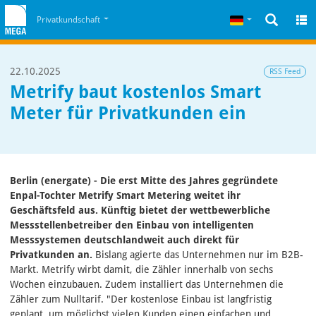
Zum Inhalt
Zum Cookiehinweis
Deutsch
Privatkundschaft
22.10.2025
RSS Feed
Metrify baut kostenlos Smart
Meter für Privatkunden ein
Berlin (energate) - Die erst Mitte des Jahres gegründete
Enpal-Tochter Metrify Smart Metering weitet ihr
Geschäftsfeld aus. Künftig bietet der wettbewerbliche
Messstellenbetreiber den Einbau von intelligenten
Messsystemen deutschlandweit auch direkt für
Privatkunden an.
Bislang agierte das Unternehmen nur im B2B-
Markt. Metrify wirbt damit, die Zähler innerhalb von sechs
Wochen einzubauen. Zudem installiert das Unternehmen die
Zähler zum Nulltarif. "Der kostenlose Einbau ist langfristig
geplant, um möglichst vielen Kunden einen einfachen und