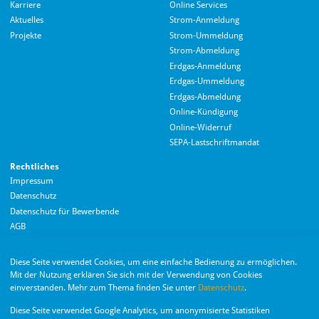
Karriere
Online Services
Aktuelles
Strom-Anmeldung
Projekte
Strom-Ummeldung
Strom-Abmeldung
Erdgas-Anmeldung
Erdgas-Ummeldung
Erdgas-Abmeldung
Hallo! Wie kann ich Ihnen helfen?
Online-Kündigung
Online-Widerruf
SEPA-Lastschriftmandat
Rechtliches
Impressum
Datenschutz
Datenschutz für Bewerbende
AGB
Barrierefreiheitserklärung
Diese Seite verwendet Cookies, um eine einfache Bedienung zu ermöglichen.
Wir nutzen Langdock zur Bereitstellung eines KI-Chatbots. Mit dem Laden des
Mit der Nutzung erklären Sie sich mit der Verwendung von Cookies
Chatbots erklären Sie sich mit der
Datenschutzerklärung von Langdock
einverstanden. Mehr zum Thema finden Sie unter
Datenschutz
.
einverstanden.
Die Monheimer Elektrizitäts- und Gas­versorgung
Diese Seite verwendet Google Analytics, um anonymisierte Statistiken
GmbH ist eine Tochter­gesellschaft der Stadt Monheim