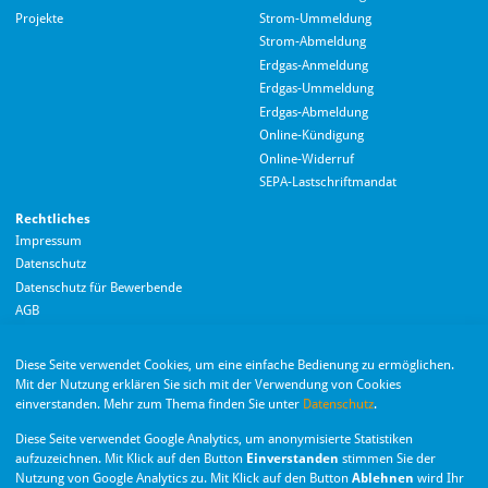
Projekte
Strom-Ummeldung
Strom-Abmeldung
Erdgas-Anmeldung
Erdgas-Ummeldung
Erdgas-Abmeldung
Hallo! Wie kann ich Ihnen helfen?
Online-Kündigung
Online-Widerruf
SEPA-Lastschriftmandat
Rechtliches
Impressum
Datenschutz
Datenschutz für Bewerbende
AGB
Barrierefreiheitserklärung
Diese Seite verwendet Cookies, um eine einfache Bedienung zu ermöglichen.
Wir nutzen Langdock zur Bereitstellung eines KI-Chatbots. Mit dem Laden des
Mit der Nutzung erklären Sie sich mit der Verwendung von Cookies
Chatbots erklären Sie sich mit der
Datenschutzerklärung von Langdock
einverstanden. Mehr zum Thema finden Sie unter
Datenschutz
.
einverstanden.
Die Monheimer Elektrizitäts- und Gas­versorgung
Diese Seite verwendet Google Analytics, um anonymisierte Statistiken
GmbH ist eine Tochter­gesellschaft der Stadt Monheim
Chatbot laden
aufzuzeichnen. Mit Klick auf den Button
Einverstanden
stimmen Sie der
am Rhein.
Nutzung von Google Analytics zu. Mit Klick auf den Button
Ablehnen
wird Ihr