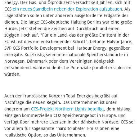
Energy. Der Gas- und Ölproduzent versucht seit Jahren, sich mit
CCS
ein neues Standbein neben der Exploration aufzubauen
. Als
Lagerstätten sollen unter anderem ausgeförderte Erdgasfelder
dienen. Die lange CCS-skeptische Haltung Berlins war eine große
Hürde. Jetzt stehen die Zeichen auf Durchbruch und einen
zügigen Hochlauf. "Für ein Land, das der größte Emittent in der
EU ist, ist dies ein entscheidender Schritt", betonte Halvor Jahre,
SVP CCS Portfolio Development bei Harbour Energy, gegenüber
energate. Kurzfristig seien internationale Speicherstandorte in
Norwegen, Dänemark oder dem Vereinigten Königreich
entscheidend, während deutsche Potenziale parallel erschlossen
würden.
Auch der französische Konzern Total Energies begrüßt auf
Nachfrage die neuen Regeln. Das Unternehmen ist unter
anderem am
CCS-Projekt Northern Lights beteiligt
, dem bislang
einzigen kommerziellen CO2-Speicherangebot in Europa, und
verfügt über mehrere Lizenzen in der dänischen Nordsee. CCS sei
vor allem für sogenannte "hard to abate"-Emissionen eine
realistische Option, so das Unternehmen.