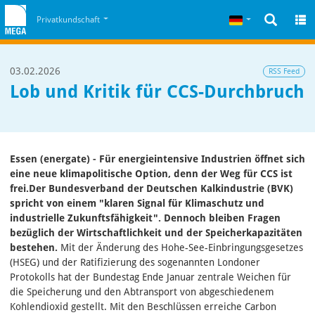
Zum Inhalt
Zum Cookiehinweis
Deutsch
Privatkundschaft
03.02.2026
RSS Feed
Lob und Kritik für CCS-Durchbruch
Essen (energate) - Für energieintensive Industrien öffnet sich
eine neue klimapolitische Option, denn der Weg für CCS ist
frei.
Der Bundesverband der Deutschen Kalkindustrie (BVK)
spricht von einem "klaren Signal für Klimaschutz und
industrielle Zukunftsfähigkeit". Dennoch bleiben Fragen
bezüglich der Wirtschaftlichkeit und der Speicherkapazitäten
bestehen.
Mit der Änderung des Hohe-See-Einbringungsgesetzes
(HSEG) und der Ratifizierung des sogenannten Londoner
Protokolls hat der Bundestag Ende Januar zentrale Weichen für
die Speicherung und den Abtransport von abgeschiedenem
Kohlendioxid gestellt. Mit den Beschlüssen erreiche Carbon