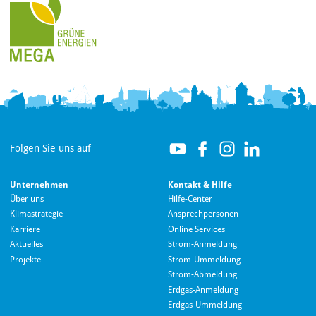
Folgen Sie uns auf
Unternehmen
Kontakt & Hilfe
Über uns
Hilfe-Center
Klimastrategie
Ansprechpersonen
Karriere
Online Services
Aktuelles
Strom-Anmeldung
Projekte
Strom-Ummeldung
Strom-Abmeldung
Erdgas-Anmeldung
Erdgas-Ummeldung