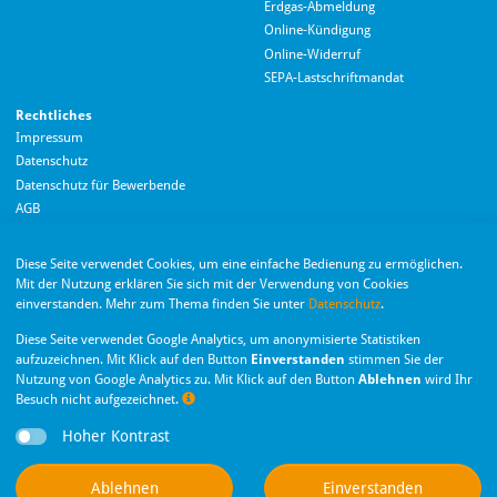
Erdgas-Abmeldung
Hallo! Wie kann ich Ihnen helfen?
Online-Kündigung
Online-Widerruf
SEPA-Lastschriftmandat
Rechtliches
Impressum
Datenschutz
Datenschutz für Bewerbende
AGB
Barrierefreiheitserklärung
Diese Seite verwendet Cookies, um eine einfache Bedienung zu ermöglichen.
Wir nutzen Langdock zur Bereitstellung eines KI-Chatbots. Mit dem Laden des
Mit der Nutzung erklären Sie sich mit der Verwendung von Cookies
Chatbots erklären Sie sich mit der
Datenschutzerklärung von Langdock
einverstanden. Mehr zum Thema finden Sie unter
Datenschutz
.
einverstanden.
Die Monheimer Elektrizitäts- und Gas­versorgung
Diese Seite verwendet Google Analytics, um anonymisierte Statistiken
GmbH ist eine Tochter­gesellschaft der Stadt Monheim
Chatbot laden
aufzuzeichnen. Mit Klick auf den Button
Einverstanden
stimmen Sie der
am Rhein.
Nutzung von Google Analytics zu. Mit Klick auf den Button
Ablehnen
wird Ihr
Besuch nicht aufgezeichnet.
Nachr
Hoher Kontrast
Privatsphäre-Einstellungen
Dieser Chatbot basiert auf Künstlicher Intelligenz (KI). KI-generierte Antworten
Ablehnen
Einverstanden
können Fehler enthalten. Weitere Informationen zur Nutzung finden Sie unter