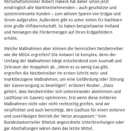
Wirtschaftsminister Robert Habeck hat daher schon jetzt
eindringlich alle Marktteilnehmenden – auch geschützte und
systemrelevante Kunden – zum aktiven Sparen von Erdgas und
Strom aufgerufen. Außerdem gibt es unter vielen EU-Nachbarn
eine große Hilfsbereitschaft. So haben beispielsweise Holland
und Norwegen die Fördermengen auf ihren Erdgasfeldern
erhöht.
Welche Maßnahmen aber können die heimischen Netzbetreiber
wie die MEGA ergreifen? Die Antwort ist komplex, denn der
Umfang der Maßnahmen hängt entscheidend vom Ausmaß und
Zeitraum der Knappheit ab. „Wenn es zu wenig Gas gibt,
ergreifen die Netzbetreiber im ersten Schritt netz- und
marktbezogene Maßnahmen, um eine Gefährdung oder Störung
der Gasversorgung zu beseitigen“, erläutert Reuber. „Dazu
gehört, dass Netzbetreiber sich untereinander abstimmen und
Lastflüsse im Gasnetz optimieren. Erst wenn diese milderen
Maßnahmen nicht oder nicht rechtzeitig greifen, sind wir
verpflichtet und auch berechtigt, den Gasfluss für einen sicheren
und zuverlässigen Betrieb der Netze anzupassen.“ Vom
Bundeslastverteiler BNetzA angeordnete Unterbrechungen oder
gar Abschaltungen wären dann das letzte Mittel.