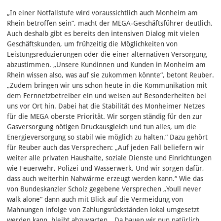
„In einer Notfallstufe wird voraussichtlich auch Monheim am
Rhein betroffen sein“, macht der MEGA-Geschäftsführer deutlich.
Auch deshalb gibt es bereits den intensiven Dialog mit vielen
Geschäftskunden, um frühzeitig die Möglichkeiten von
Leistungsreduzierungen oder die einer alternativen Versorgung
abzustimmen. „Unsere Kundinnen und Kunden in Monheim am
Rhein wissen also, was auf sie zukommen könnte“, betont Reuber.
„Zudem bringen wir uns schon heute in die Kommunikation mit
dem Fernnetzbetreiber ein und weisen auf Besonderheiten bei
uns vor Ort hin. Dabei hat die Stabilität des Monheimer Netzes
für die MEGA oberste Priorität. Wir sorgen ständig für den zur
Gasversorgung nötigen Druckausgleich und tun alles, um die
Energieversorgung so stabil wie möglich zu halten.“ Dazu gehört
für Reuber auch das Versprechen: „Auf jeden Fall beliefern wir
weiter alle privaten Haushalte, soziale Dienste und Einrichtungen
wie Feuerwehr, Polizei und Wasserwerk. Und wir sorgen dafür,
dass auch weiterhin Nahwärme erzeugt werden kann.“ Wie das
von Bundeskanzler Scholz gegebene Versprechen „Youll never
walk alone“ dann auch mit Blick auf die Vermeidung von
Mahnungen infolge von Zahlungsrückständen lokal umgesetzt
werden kann, bleibt abzuwarten. „Da bauen wir nun natürlich