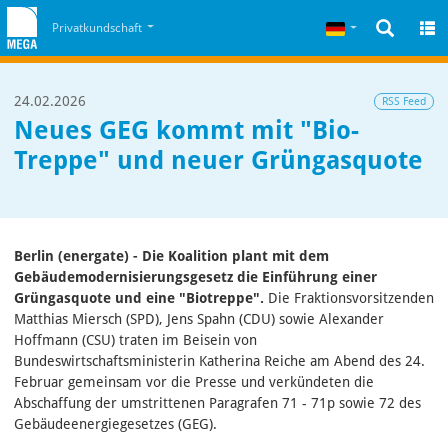
Zum Inhalt
Zum Cookiehinweis
Deutsch
Privatkundschaft
24.02.2026
RSS Feed
Neues GEG kommt mit "Bio-
Treppe" und neuer Grüngasquote
Berlin (energate) - Die Koalition plant mit dem
Gebäudemodernisierungsgesetz die Einführung einer
Grüngasquote und eine "Biotreppe".
Die Fraktionsvorsitzenden
Matthias Miersch (SPD), Jens Spahn (CDU) sowie Alexander
Hoffmann (CSU) ​traten im Beisein von
Bundeswirtschaftsministerin Katherina Reiche am Abend des 24.
Februar gemeinsam vor die Presse und verkündeten die
Abschaffung der umstrittenen Paragrafen 71 - 71p sowie 72 des
Gebäudeenergiegesetzes (GEG).