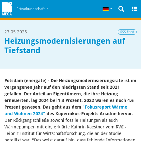
Zum Inhalt
Zum Cookiehinweis
Deutsch
Privatkundschaft
27.05.2025
RSS Feed
Heizungsmodernisierungen auf
Tiefstand
Potsdam (energate) - Die Heizungsmodernisierungsrate ist im
vergangenen Jahr auf den niedrigsten Stand seit 2021
gefallen. Der Anteil an Eigentümern, die ihre Heizung
erneuerten, lag 2024 bei 1,3 Prozent. 2022 waren es noch 4,6
Prozent gewesen. Das geht aus dem
"Fokusreport Wärme
und Wohnen 2024"
des Kopernikus-Projekts Ariadne hervor.
Der Rückgang schließe sowohl fossile Heizungen als auch
Wärmepumpen mit ein, erklärte Kathrin Kaestner vom RWI -
Leibniz-Institut für Wirtschaftsforschung, die an der Studie
beteiligt war. "Das weist darauf hin, dass fehlende Informationen