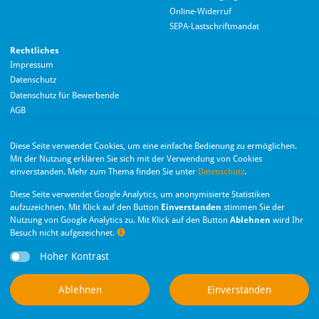
Online-Widerruf
SEPA-Lastschriftmandat
Rechtliches
Impressum
Datenschutz
Datenschutz für Bewerbende
AGB
Barrierefreiheitserklärung
Diese Seite verwendet Cookies, um eine einfache Bedienung zu ermöglichen.
Wir nutzen Langdock zur Bereitstellung eines KI-Chatbots. Mit dem Laden des
Mit der Nutzung erklären Sie sich mit der Verwendung von Cookies
Chatbots erklären Sie sich mit der
Datenschutzerklärung von Langdock
einverstanden. Mehr zum Thema finden Sie unter
Datenschutz
.
einverstanden.
Die Monheimer Elektrizitäts- und Gas­versorgung
Diese Seite verwendet Google Analytics, um anonymisierte Statistiken
GmbH ist eine Tochter­gesellschaft der Stadt Monheim
Chatbot laden
aufzuzeichnen. Mit Klick auf den Button
Einverstanden
stimmen Sie der
am Rhein.
Nutzung von Google Analytics zu. Mit Klick auf den Button
Ablehnen
wird Ihr
Besuch nicht aufgezeichnet.
Nachr
Hoher Kontrast
Privatsphäre-Einstellungen
Dieser Chatbot basiert auf Künstlicher Intelligenz (KI). KI-generierte Antworten
Ablehnen
Einverstanden
können Fehler enthalten. Weitere Informationen zur Nutzung finden Sie unter
Datenschutz
.