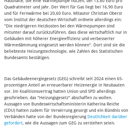
Haushalte, die eine Wärmepumpe nutzen, bei 13,80 Euro pro
Quadratmeter und Jahr. Der Wert für Gas liegt bei 16,90 Euro
und für Fernwärme bei 20,60 Euro. Mitautor Christian Oberst
vom Institut der deutschen Wirtschaft ordnete allerdings ein:
"Die niedrigeren Heizkosten bei den Wärmepumpen sind
mitunter darauf zurückzuführen, dass diese wirtschaftlich nur in
Gebäuden mit höherer Energieeffizienz und verbesserter
Wärmedämmung eingesetzt werden können". Dort sind sie die
beliebteste Heizungstechnologie, wie Zahlen des Statistischen
Bundesamts bestätigen.
Das Gebäudeenergiegesetz (GEG) schreibt seit 2024 einen 65-
prozentigen Anteil an erneuerbarer Heizenergie in Neubauten
vor. Im Koalitionsvertrag hatten Union und SPD allerdings
geschrieben, das "Heizungsgesetz" abschaffen zu wollen.
Aussagen von Bundeswirtschaftsministerin Katherina Reiche
(CDU) hatten zudem für Verwirrung gesorgt und ein Bündnis von
Verbänden hatte von der Bundesregierung
Deutlichkeit darüber
gefordert
, wie die Aussagen zum GEG zu verstehen seien.