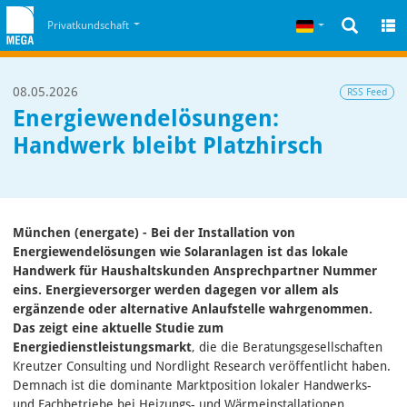
Zum Inhalt
Zum Cookiehinweis
Deutsch
Privatkundschaft
08.05.2026
RSS Feed
Energiewendelösungen:
Handwerk bleibt Platzhirsch
München (energate) - Bei der Installation von
Energiewendelösungen wie Solaranlagen ist das lokale
Handwerk für Haushaltskunden Ansprechpartner Nummer
eins. Energieversorger werden dagegen vor allem als
ergänzende oder alternative Anlaufstelle wahrgenommen.
Das zeigt eine aktuelle Studie zum
Energiedienstleistungsmarkt
, die die Beratungsgesellschaften
Kreutzer Consulting und Nordlight Research veröffentlicht haben.
Demnach ist die dominante Marktposition lokaler Handwerks-
und Fachbetriebe bei Heizungs- und Wärmeinstallationen