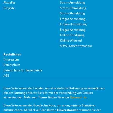
Aktuelles
Strom-Anmeldung
Projekte
Strom-Ummeldung
Strom-Abmeldung
Erdgas-Anmeldung
Erdgas-Ummeldung
Erdgas-Abmeldung
Hallo! Wie kann ich Ihnen helfen?
Online-Kündigung
Online-Widerruf
SEPA-Lastschriftmandat
Rechtliches
Impressum
Datenschutz
Datenschutz für Bewerbende
AGB
Barrierefreiheitserklärung
Diese Seite verwendet Cookies, um eine einfache Bedienung zu ermöglichen.
Wir nutzen Langdock zur Bereitstellung eines KI-Chatbots. Mit dem Laden des
Mit der Nutzung erklären Sie sich mit der Verwendung von Cookies
Chatbots erklären Sie sich mit der
Datenschutzerklärung von Langdock
einverstanden. Mehr zum Thema finden Sie unter
Datenschutz
.
einverstanden.
Die Monheimer Elektrizitäts- und Gas­versorgung
Diese Seite verwendet Google Analytics, um anonymisierte Statistiken
GmbH ist eine Tochter­gesellschaft der Stadt Monheim
Chatbot laden
aufzuzeichnen. Mit Klick auf den Button
Einverstanden
stimmen Sie der
am Rhein.