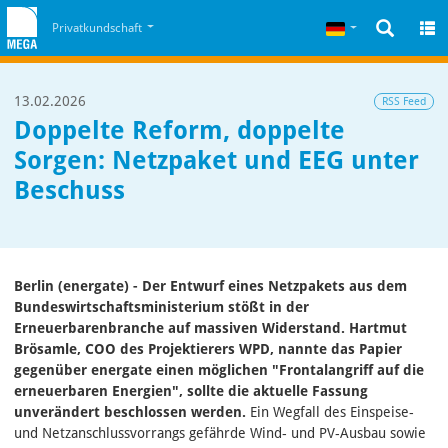
Zum Inhalt
Zum Cookiehinweis
Deutsch
Privatkundschaft
13.02.2026
RSS Feed
Doppelte Reform, doppelte
Sorgen: Netzpaket und EEG unter
Beschuss
Berlin (energate) - Der Entwurf eines Netzpakets aus dem
Bundeswirtschaftsministerium stößt in der
Erneuerbarenbranche auf massiven Widerstand. Hartmut
Brösamle, COO des Projektierers WPD, nannte das Papier
gegenüber energate einen möglichen "Frontalangriff auf die
erneuerbaren Energien", sollte die aktuelle Fassung
unverändert beschlossen werden.
Ein Wegfall des Einspeise‑
und Netzanschlussvorrangs gefährde Wind‑ und PV‑Ausbau sowie