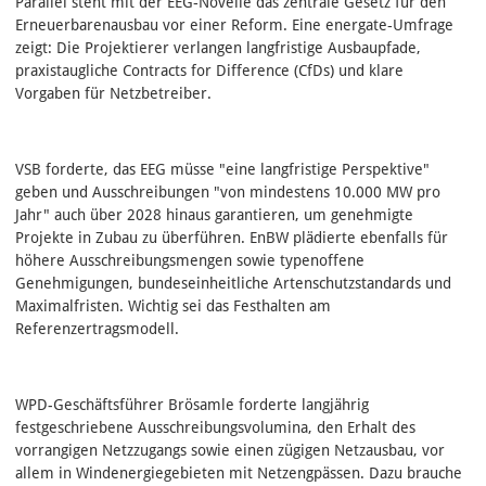
Parallel steht mit der EEG‑Novelle das zentrale Gesetz für den
Erneuerbarenausbau vor einer Reform. Eine energate‑Umfrage
zeigt: Die Projektierer verlangen langfristige Ausbaupfade,
praxistaugliche Contracts for Difference (CfDs) und klare
Vorgaben für Netzbetreiber.
VSB forderte, das EEG müsse "eine langfristige Perspektive"
geben und Ausschreibungen "von mindestens 10.000 MW pro
Jahr" auch über 2028 hinaus garantieren, um genehmigte
Projekte in Zubau zu überführen. EnBW plädierte ebenfalls für
höhere Ausschreibungsmengen sowie typenoffene
Genehmigungen, bundeseinheitliche Artenschutzstandards und
Maximalfristen. Wichtig sei das Festhalten am
Referenzertragsmodell.
WPD-Geschäftsführer Brösamle forderte langjährig
festgeschriebene Ausschreibungsvolumina, den Erhalt des
vorrangigen Netzzugangs sowie einen zügigen Netzausbau, vor
allem in Windenergiegebieten mit Netzengpässen. Dazu brauche