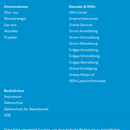
Unternehmen
Kontakt & Hilfe
Über uns
Hilfe-Center
Klimastrategie
Ansprechpersonen
Karriere
Online Services
Aktuelles
Strom-Anmeldung
Projekte
Strom-Ummeldung
Strom-Abmeldung
Erdgas-Anmeldung
Erdgas-Ummeldung
Erdgas-Abmeldung
Hallo! Wie kann ich Ihnen helfen?
Online-Kündigung
Online-Widerruf
SEPA-Lastschriftmandat
Rechtliches
Impressum
Datenschutz
Datenschutz für Bewerbende
AGB
Barrierefreiheitserklärung
Diese Seite verwendet Cookies, um eine einfache Bedienung zu ermöglichen.